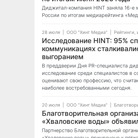
Диджитал-компания HINT заняла 16-е 
России по итогам медиарейтинга «Мед
28 июля
|
ООО "Хинт Медиа"
|
Рейтинги,
Исследование HINT: 95% сп
коммуникациях сталкивали
выгоранием
В преддверии Дня PR-специалиста ди
исследование среди специалистов в с
оценивают свою профессию, что счита
наиболее востребованными сегодня.
20 июля
|
ООО "Хинт Медиа"
|
Благотвор
Благотворительная органи
«Хваловские воды» объявил
Партнерство Благотворительной орга
«Хваловские воды» приурочено к пяти