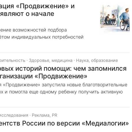
зация «Продвижение» и
являют о начале
рение возможностей подбора
ётом индивидуальных потребностей
рительность
·
Здоровье, медицина
·
Наука, образование
новых историй помощи: чем запомнился
рганизации «Продвижение»
я «Продвижение» запустила новые благотворительные
ых и помогла еще одному ребенку получить активную
 исследования
·
Реклама, PR
ентств России по версии «Медиалогии»