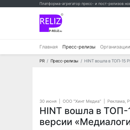
Платформа-агрегатор пресс- и пост-релизов но
©
(текущий)
Главная
Пресс-релизы
Организаци
Главная
PR
Пресс-релизы
HINT вошла в ТОП-15 P
30 июня
|
ООО "Хинт Медиа"
|
Реклама, 
HINT вошла в ТОП-1
версии «Медиалоги