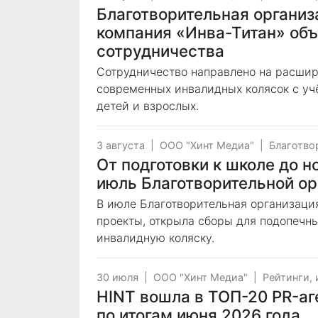
Благотворительная органи
компания «Инва-Титан» объ
сотрудничества
Сотрудничество направлено на расши
современных инвалидных колясок с уч
детей и взрослых.
3 августа
|
ООО "Хинт Медиа"
|
Благотво
От подготовки к школе до 
июль Благотворительной о
В июле Благотворительная организаци
проекты, открыла сборы для подопечн
инвалидную коляску.
30 июля
|
ООО "Хинт Медиа"
|
Рейтинги,
HINT вошла в ТОП-20 PR-аг
по итогам июня 2026 года