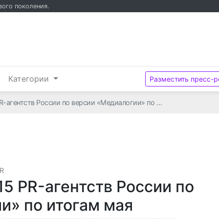
вого поколения.
и
Категории
Разместить пресс-р
R-агентств России по версии «Медиалогии» по …
ООО "Хинт Медиа"
PR
5 PR-агентств России по
и» по итогам мая