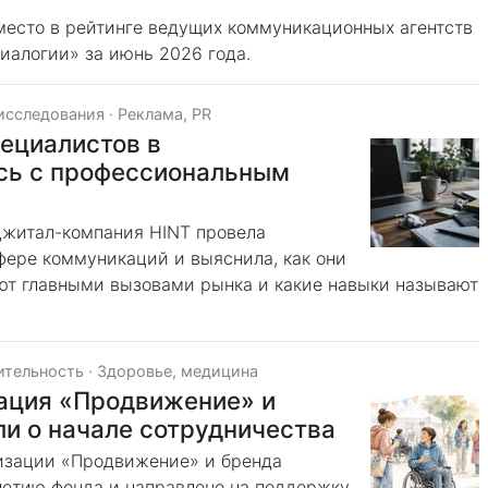
место в рейтинге ведущих коммуникационных агентств
иалогии» за июнь 2026 года.
 исследования
·
Реклама, PR
ециалистов в
сь с профессиональным
джитал-компания HINT провела
фере коммуникаций и выяснила, как они
ют главными вызовами рынка и какие навыки называют
ительность
·
Здоровье, медицина
зация «Продвижение» и
и о начале сотрудничества
низации «Продвижение» и бренда
летию фонда и направлено на поддержку