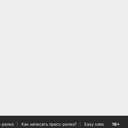
-релиз
Как написать пресс-релиз?
Easy rules
18+