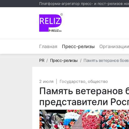
Платформа-агрегатор пресс- и пост-релизов но
©
(текущий)
Главная
Пресс-релизы
Организаци
Главная
PR
Пресс-релизы
Память ветеранов боев
2 июля
|
Государство, общество
Память ветеранов 
представители Рос