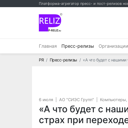
Платформа-агрегатор пресс- и пост-релизов но
©
(текущий)
Главная
Пресс-релизы
Организаци
Главная
PR
Пресс-релизы
«А что будет с нашими
6 июля
|
АО "СИЭС Групп"
|
Компьютеры,
«А что будет с на
страх при переход