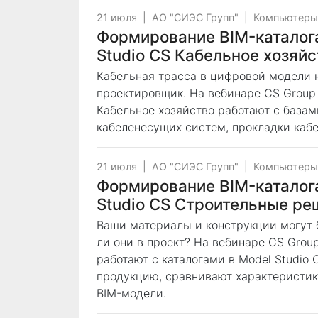
21 июля
|
АО "СИЭС Групп"
|
Компьютеры
Формирование ВIM-каталога
Studio CS Кабельное хозяйс
Кабельная трасса в цифровой модели н
проектировщик. На вебинаре CS Group 
Кабельное хозяйство работают с база
кабеленесущих систем, прокладки каб
21 июля
|
АО "СИЭС Групп"
|
Компьютеры
Формирование ВIM-каталога
Studio CS Строительные ре
Ваши материалы и конструкции могут 
ли они в проект? На вебинаре CS Grou
работают с каталогами в Model Studio
продукцию, сравнивают характеристик
BIM-модели.