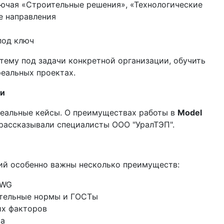
ючая «Строительные решения», «Технологические
е направления
под ключ
тему под задачи конкретной организации, обучить
реальных проектах.
ли
еальные кейсы. О преимуществах работы в
Model
рассказывали специалисты ООО "УралТЭП".
ий особенно важны несколько преимуществ:
DWG
ительные нормы и ГОСТы
их факторов
ка