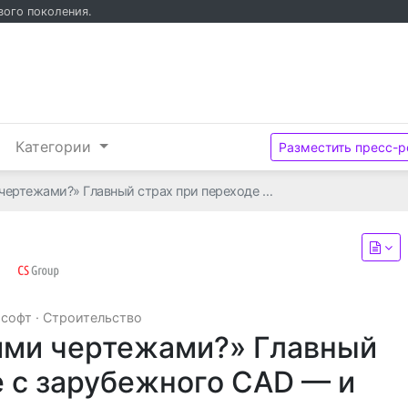
вого поколения.
и
Категории
Разместить пресс-р
 чертежами?» Главный страх при переходе …
АО "СИЭС Групп"
 софт
·
Строительство
шими чертежами?» Главный
е с зарубежного CAD — и