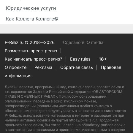
Юридические услуги
Как Коллега Коллеге©
P-Reliz.ru © 2018—2026
Сделано в IQ media
Разместить пресс-релиз
Как написать пресс-релиз?
Easy rules
18+
О проекте
Реклама
Обратная связь
Правовая
информация
Дизайн, верстка, программный код, контент, слоган, логотип сайта и
т.п. охраняются Законом Российской Федерации «ОБ АВТОРСКОМ
ПРАВЕ И СМЕЖНЫХ ПРАВАХ». При любом обнародовании,
опубликовании, передаче в эфир, публичном показе,
воспроизведении (полном или частичном) любого контента в
обязательном порядке следует указать в качестве источника портал
P-Reliz.ru, использование материалов в интернете разрешается при
наличии активной ссылки на портал https://p-reliz.ru/. Продолжая
просмотр этого сайта, Вы соглашаетесь на обработку файлов cookie
в соответствии с правилами и принципами, изложенными в разделе