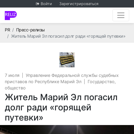
Войти
Зарегистрироваться
Главная
PR
Пресс-релизы
Житель Марий Эл погасил долг ради «горящей путевки»
Управление Федеральной
7 июля
|
Управление Федеральной службы судебных
приставов по Республике Марий Эл
|
Государство,
общество
Житель Марий Эл погасил
долг ради «горящей
путевки»