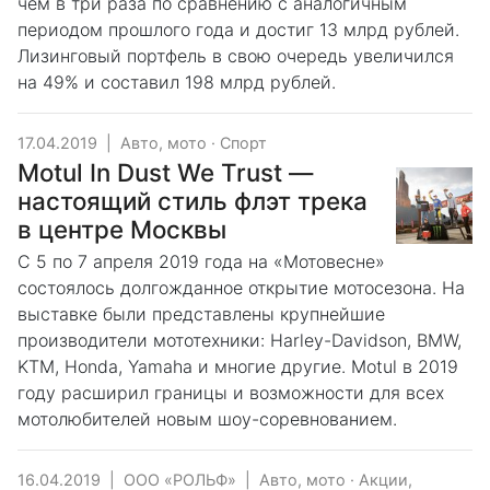
чем в три раза по сравнению с аналогичным
периодом прошлого года и достиг 13 млрд рублей.
Лизинговый портфель в свою очередь увеличился
на 49% и составил 198 млрд рублей.
17.04.2019
|
Авто, мото
·
Спорт
Motul In Dust We Trust —
настоящий стиль флэт трека
в центре Москвы
С 5 по 7 апреля 2019 года на «Мотовесне»
состоялось долгожданное открытие мотосезона. На
выставке были представлены крупнейшие
производители мототехники: Harley-Davidson, BMW,
KTM, Honda, Yamaha и многие другие. Motul в 2019
году расширил границы и возможности для всех
мотолюбителей новым шоу-соревнованием.
16.04.2019
|
ООО «РОЛЬФ»
|
Авто, мото
·
Акции,