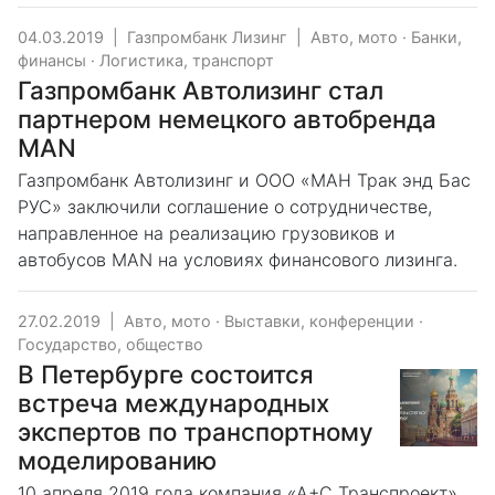
04.03.2019
|
Газпромбанк Лизинг
|
Авто, мото
·
Банки,
финансы
·
Логистика, транспорт
Газпромбанк Автолизинг стал
партнером немецкого автобренда
MAN
Газпромбанк Автолизинг и ООО «МАН Трак энд Бас
РУС» заключили соглашение о сотрудничестве,
направленное на реализацию грузовиков и
автобусов MAN на условиях финансового лизинга.
27.02.2019
|
Авто, мото
·
Выставки, конференции
·
Государство, общество
В Петербурге состоится
встреча международных
экспертов по транспортному
моделированию
10 апреля 2019 года компания «А+С Транспроект»,