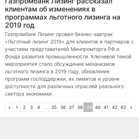
Газпромбанк Лизинг рассказал
клиентам об изменениях в
программах льготного лизинга на
2019 год
Газпромбанк Лизинг провел бизнес-завтрак
«Льготный лизинг 2019» для клиентов и партнеров с
участием представителей Минпромторга РФ и
Фонда развития промышленности. Ключевой темой
мероприятия стало обсуждение механизмов
льготного лизинга в 2019 году, обновление
программ господдержки, их лимитов и уровня
доступности для различных отраслей реального
сектора экономики.
Предыдущая
Сл
«
1
2
3
4
...
35
36
37
38
39
40
41
42
43
»
(текущая)