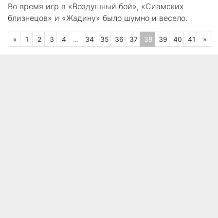
Во время игр в «Воздушный бой», «Сиамских
близнецов» и «Жадину» было шумно и весело.
Предыдущая
Сл
«
1
2
3
4
...
34
35
36
37
38
39
40
41
»
(текущая)