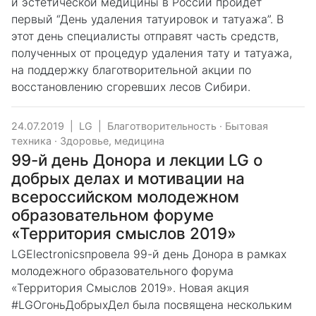
и эстетической медицины в России пройдет
первый “День удаления татуировок и татуажа”. В
этот день специалисты отправят часть средств,
полученных от процедур удаления тату и татуажа,
на поддержку благотворительной акции по
восстановлению сгоревших лесов Сибири.
24.07.2019
|
LG
|
Благотворительность
·
Бытовая
техника
·
Здоровье, медицина
99-й день Донора и лекции LG о
добрых делах и мотивации на
всероссийском молодежном
образовательном форуме
«Территория смыслов 2019»
LGElectronicsпровела 99-й день Донора в рамках
молодежного образовательного форума
«Территория Смыслов 2019». Новая акция
#LGОгоньДобрыхДел была посвящена нескольким