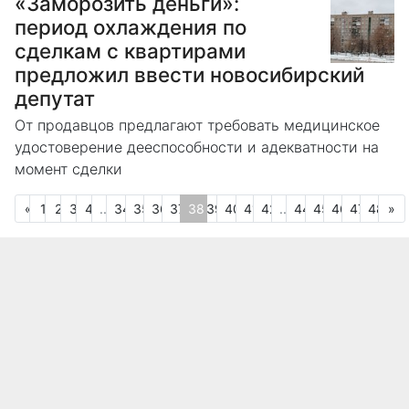
«Заморозить деньги»:
период охлаждения по
сделкам с квартирами
предложил ввести новосибирский
депутат
От продавцов предлагают требовать медицинское
удостоверение дееспособности и адекватности на
момент сделки
Предыдущая
С
«
1
2
3
4
...
34
35
36
37
38
39
40
41
42
...
44
45
46
47
48
»
(текущая)