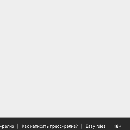
-релиз
Как написать пресс-релиз?
Easy rules
18+