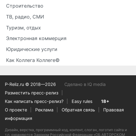
Строительство
ТВ, радио, СМИ
Туризм, отдых
Электронная коммерция
Юридические услуги
Как Коллега Коллеге©
P-Reliz.ru © 2018—2026
Сделано в IQ media
Разместить пресс-релиз
Как написать пресс-релиз?
Easy rules
18+
О проекте
Реклама
Обратная связь
Правовая
информация
Дизайн, верстка, программный код, контент, слоган, логотип сайта и
т.п. охраняются Законом Российской Федерации «ОБ АВТОРСКОМ