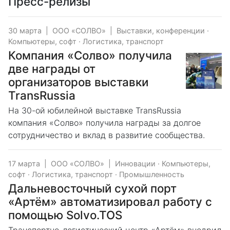
Пресс-релизы
30 марта
|
ООО «СОЛВО»
|
Выставки, конференции
·
Компьютеры, софт
·
Логистика, транспорт
Компания «Солво» получила
две награды от
организаторов выставки
TransRussia
На 30-ой юбилейной выставке TransRussia
компания «Солво» получила награды за долгое
сотрудничество и вклад в развитие сообщества.
17 марта
|
ООО «СОЛВО»
|
Инновации
·
Компьютеры,
софт
·
Логистика, транспорт
·
Промышленность
Дальневосточный сухой порт
«Артём» автоматизировал работу с
помощью Solvo.TOS