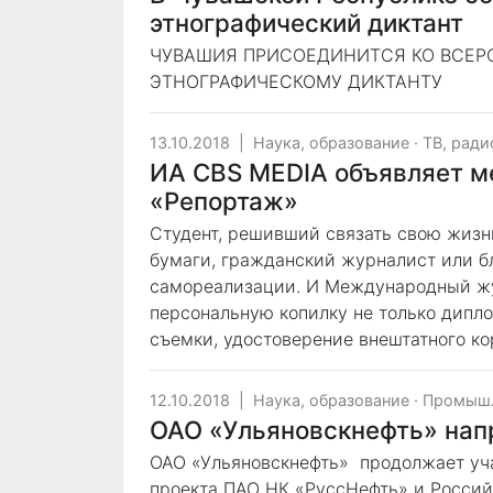
этнографический диктант
ЧУВАШИЯ ПРИСОЕДИНИТСЯ КО ВСЕР
ЭТНОГРАФИЧЕСКОМУ ДИКТАНТУ
13.10.2018
|
Наука, образование
·
ТВ, ради
ИА CBS MEDIA объявляет м
«Репортаж»
Студент, решивший связать свою жизн
бумаги, гражданский журналист или бл
самореализации. И Международный жу
персональную копилку не только дипло
съемки, удостоверение внештатного ко
12.10.2018
|
Наука, образование
·
Промышл
ОАО «Ульяновскнефть» нап
ОАО «Ульяновскнефть» продолжает уча
проекта ПАО НК «РуссНефть» и Российс