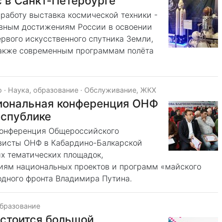
 в Санкт-Петербурге
 работу выставка космической техники -
ным достижениям России в освоении
ервого искусственного спутника Земли,
 также современным программам полёта
о
·
Наука, образование
·
Обслуживание, ЖКХ
гиональная конференция ОНФ
еспублике
конференция Общероссийского
тивисты ОНФ в Кабардино-Балкарской
х тематических площадок,
иям национальных проектов и программ «майского
родного фронта Владимира Путина.
образование
остоится большой