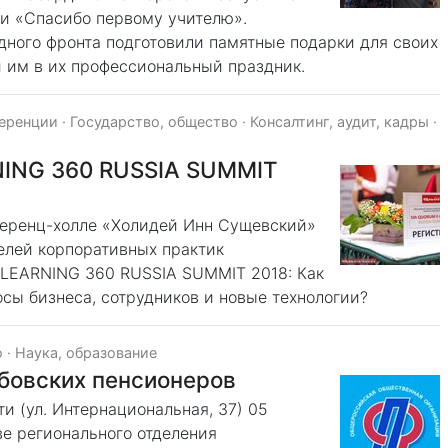
и «Спасибо первому учителю».
ного фронта подготовили памятные подарки для своих
и им в их профессиональный праздник.
ференции
·
Государство, общество
·
Консалтинг, аудит, кадры
·
NING 360 RUSSIA SUMMIT
нференц-холле «Холидей Инн Сущевский»
лей корпоративных практик
-LEARNING 360 RUSSIA SUMMIT 2018: Как
сы бизнеса, сотрудников и новые технологии?
о
·
Наука, образование
бовских пенсионеров
и (ул. Интернациональная, 37) 05
ве регионального отделения