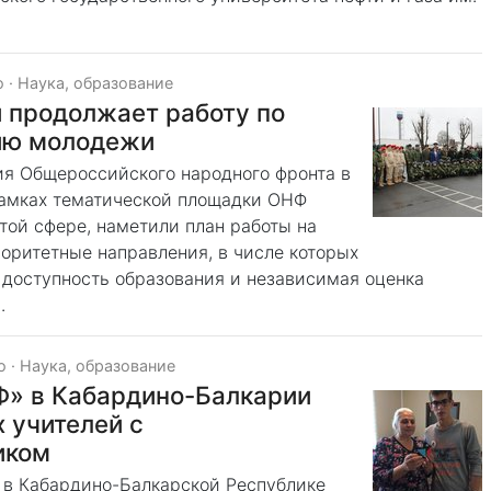
о
·
Наука, образование
 продолжает работу по
ию молодежи
ия Общероссийского народного фронта в
рамках тематической площадки ОНФ
той сфере, наметили план работы на
оритетные направления, в числе которых
 доступность образования и независимая оценка
.
о
·
Наука, образование
» в Кабардино-Балкарии
 учителей с
иком
в Кабардино-Балкарской Республике