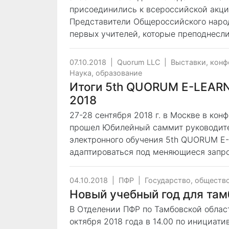
присоединились к всероссийской акци
Представители Общероссийского народ
первых учителей, которые преподнесл
07.10.2018
|
Quorum LLC
|
Выставки, кон
Наука, образование
Итоги 5th QUORUM E-LEAR
2018
27-28 сентября 2018 г. в Москве в ко
прошел Юбилейный саммит руководите
электронного обучения 5th QUORUM E
адаптироваться под меняющиеся запро
04.10.2018
|
ПФР
|
Государство, обществ
Новый учебный год для там
В Отделении ПФР по Тамбовской област
октября 2018 года в 14.00 по инициати