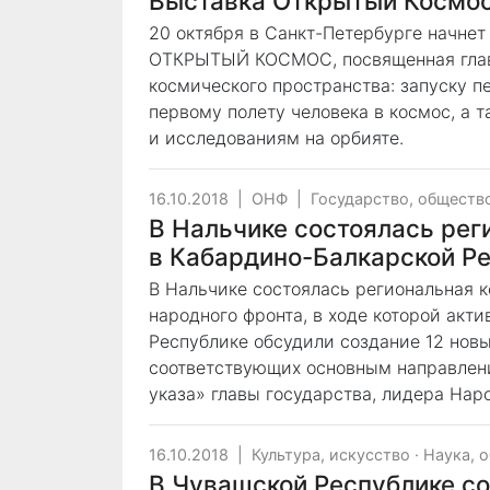
Выставка Открытый Космос
20 октября в Санкт-Петербурге начнет
ОТКРЫТЫЙ КОСМОС, посвященная глав
космического пространства: запуску п
первому полету человека в космос, а
и исследованиям на орбияте.
16.10.2018
|
ОНФ
|
Государство, обществ
В Нальчике состоялась ре
в Кабардино-Балкарской Р
В Нальчике состоялась региональная 
народного фронта, в ходе которой ак
Республике обсудили создание 12 новы
соответствующих основным направлен
указа» главы государства, лидера На
16.10.2018
|
Культура, искусство
·
Наука, 
В Чувашской Республике с