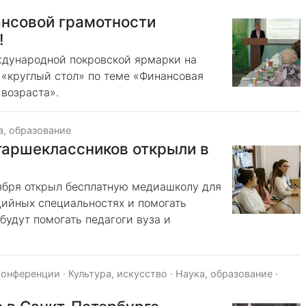
ансовой грамотности
!
ждународной покровской ярмарки на
 «круглый стол» по теме «Финансовая
возраста».
а, образование
таршеклассников открыли в
ября открыл бесплатную медиашколу для
дийных специальностях и помогать
будут помогать педагоги вуза и
конференции
·
Культура, искусство
·
Наука, образование
·