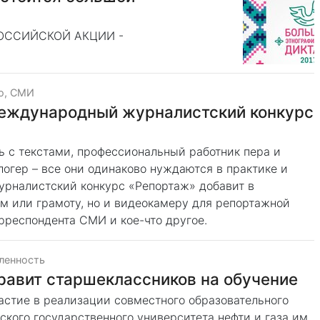
ОССИЙСКОЙ АКЦИИ -
о, СМИ
еждународный журналистский конкурс
ь с текстами, профессиональный работник пера и
огер – все они одинаково нуждаются в практике и
рналистский конкурс «Репортаж» добавит в
м или грамоту, но и видеокамеру для репортажной
рреспондента СМИ и кое-что другое.
енность
равит старшеклассников на обучение
стие в реализации совместного образовательного
кого государственного университета нефти и газа им.