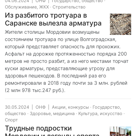
04.06.2024
|
ОНФ
|
Государство, общество
·
Обслуживание, ЖКХ
·
Строительство
Из разбитого тротуара в
Саранске вылезла арматура
Жители столицы Мордовии возмущены
состоянием тротуара по улице Волгоградская,
который представляет опасность для прохожих.
Асфальт на дорожке протяженностью порядка 200
метров не просто разбит, а из него местами торчат
куски арматуры, представляющие угрозу для
здоровья пешеходов. В последний раз его
ремонтировали в 2018 году почти за 3 млн. рублей
(2 млн 978 тыс.247 руб.).
30.05.2024
|
ОНФ
|
Акции, конкурсы
·
Государство,
общество
·
Здоровье, медицина
·
Культура, искусство
·
Спорт
Трудные подростки
Мордовии и легенды спорта