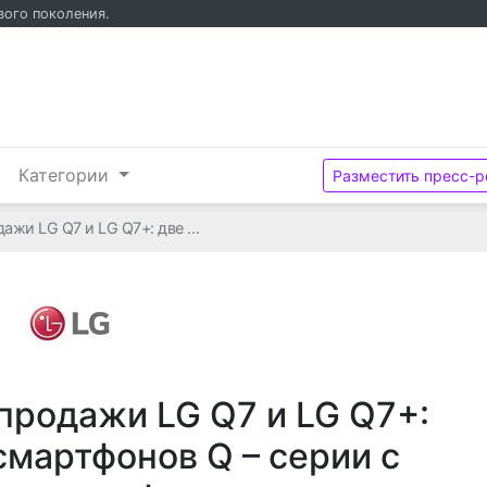
вого поколения.
и
Категории
Разместить пресс-р
дажи LG Q7 и LG Q7+: две …
LG
продажи LG Q7 и LG Q7+:
смартфонов Q – серии с