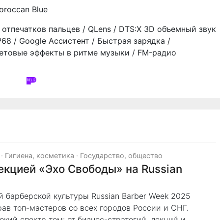
oroccan Blue
отпечатков пальцев / QLens / DTS:X 3D объемный звук
P68 / Google Ассистент / Быстрая зарядка /
ветовые эффекты в ритме музыки / FM-радио
·
Гигиена, косметика
·
Государство, общество
екцией «Эхо Свободы» на Russian
 барберской культуры Russian Barber Week 2025
рав топ-мастеров со всех городов России и СНГ.
ий спектр тем: от бизнес-стратегий, лекций и