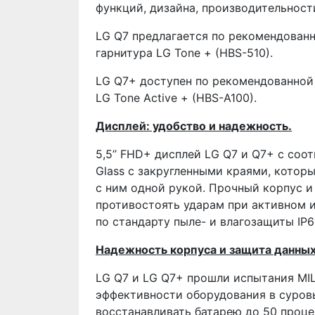
функций, дизайна, производительност
LG Q7 предлагается по рекомендованн
гарнитура LG Tone + (HBS-510).
LG Q7+ доступен по рекомендованной 
LG Tone Active + (HBS-A100).
Дисплей: удобство и надежность.
5,5’’ FHD+ дисплей LG Q7 и Q7+ c со
Glass с закругленными краями, котор
с ним одной рукой. Прочный корпус 
противостоять ударам при активном 
по стандарту пыле- и влагозащиты IP6
Надежность корпуса и защита данных
LG Q7 и LG Q7+ прошли испытания MI
эффективности оборудования в суровы
восстанавливать батарею до 50 процен