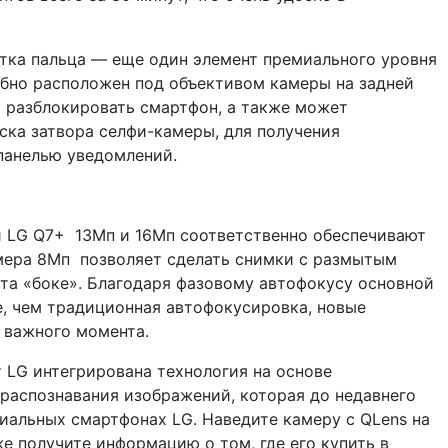
тка пальца — еще один элемент премиального уровня
обно расположен под объективом камеры на задней
о разблокировать смартфон, а также может
уска затвора селфи-камеры, для получения
панелью уведомлений.
 LG Q7+ 13Мп и 16Мп соответственно обеспечивают
мера 8Мп позволяет сделать снимки с размытым
та «боке». Благодаря фазовому автофокусу основной
, чем традиционная автофокусировка, новые
 важного момента.
т LG интегрирована технология на основе
 распознавания изображений, которая до недавнего
иальных смартфонах LG. Наведите камеру с QLens на
е получите информацию о том, где его купить в