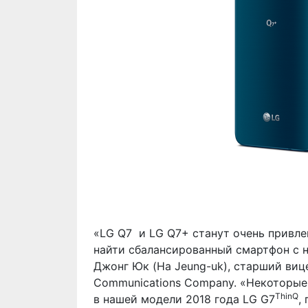
«LG Q7 и LG Q7+ станут очень привл
найти сбалансированный смартфон с 
Джонг Юк (Ha Jeung-uk), старший вице-
Communications Company. «Некоторые
ThinQ
в нашей модели 2018 года LG G7
,