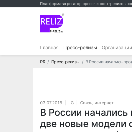
Платформа-агрегатор пресс- и пост-релизов но
©
(текущий)
Главная
Пресс-релизы
Организаци
Главная
PR
Пресс-релизы
В России начались про
03.07.2018
|
LG
|
Связь, интернет
В России начались 
две новые модели 