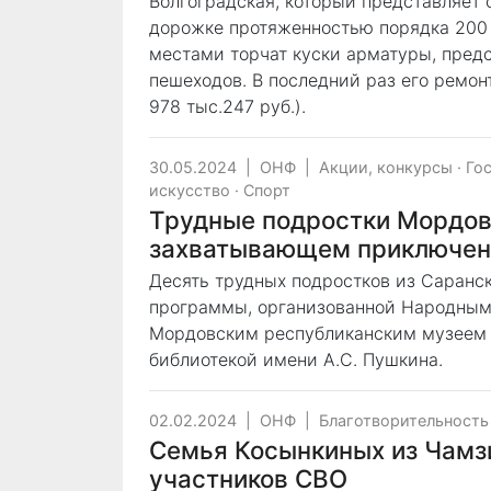
Волгоградская, который представляет 
дорожке протяженностью порядка 200 м
местами торчат куски арматуры, пред
пешеходов. В последний раз его ремонт
978 тыс.247 руб.).
30.05.2024
|
ОНФ
|
Акции, конкурсы
·
Го
искусство
·
Спорт
Трудные подростки Мордови
захватывающем приключен
Десять трудных подростков из Саранс
программы, организованной Народным
Мордовским республиканским музеем 
библиотекой имени А.С. Пушкина.
02.02.2024
|
ОНФ
|
Благотворительность
Семья Косынкиных из Чамзи
участников СВО