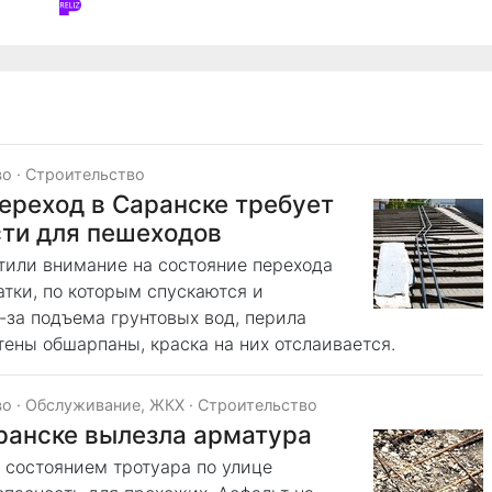
во
·
Строительство
ереход в Саранске требует
сти для пешеходов
тили внимание на состояние перехода
атки, по которым спускаются и
за подъема грунтовых вод, перила
тены обшарпаны, краска на них отслаивается.
во
·
Обслуживание, ЖКХ
·
Строительство
аранске вылезла арматура
состоянием тротуара по улице