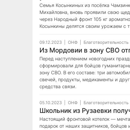
Семья Косынкиных из посёлка Чамзинк
Михайловна, вновь проявили свою щед
через Народный фронт 105 кг ароматног
Косынкины делятся своим урожаем с те
09.12.2023
|
ОНФ
|
Благотворительность
Из Мордовии в зону СВО от
Перед наступлением новогодних праз
сформировали для бойцов гуманитарны
зону СВО. В его составе: три автомоб
свечей, продукты, медикаменты и дру
средства связи.
05.10.2023
|
ОНФ
|
Благотворительность
Школьник из Рузаевки полу
Настоящий фронтовой котелок — мечта
подарок от наших защитников, бойцов 