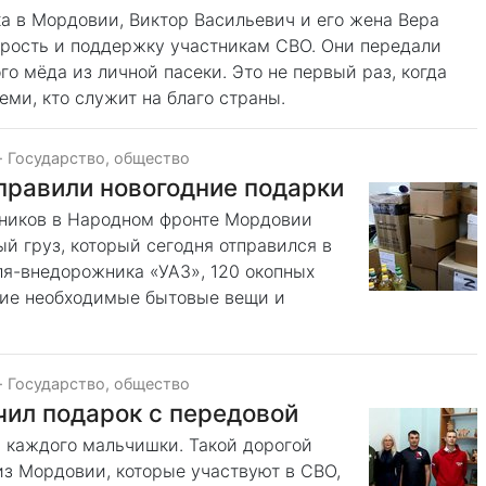
а в Мордовии, Виктор Васильевич и его жена Вера
рость и поддержку участникам СВО. Они передали
о мёда из личной пасеки. Это не первый раз, когда
ми, кто служит на благо страны.
·
Государство, общество
правили новогодние подарки
дников в Народном фронте Мордовии
й груз, который сегодня отправился в
иля-внедорожника «УАЗ», 120 окопных
гие необходимые бытовые вещи и
·
Государство, общество
чил подарок с передовой
 каждого мальчишки. Такой дорогой
из Мордовии, которые участвуют в СВО,