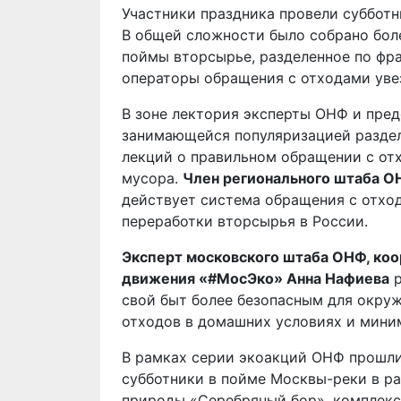
Участники праздника провели субботн
В общей сложности было собрано бол
поймы вторсырье, разделенное по фрак
операторы обращения с отходами увез
В зоне лектория эксперты ОНФ и пре
занимающейся популяризацией раздел
лекций о правильном обращении с от
мусора.
Член регионального штаба О
действует система обращения с отход
переработки вторсырья в России.
Эксперт московского штаба ОНФ, ко
движения «#МосЭко» Анна Нафиева
р
свой быт более безопасным для окру
отходов в домашних условиях и мини
В рамках серии экоакций ОНФ прошли
субботники в пойме Москвы-реки в ра
природы «Серебряный бор», комплекс