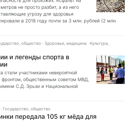
опасность для прохожих. Асфальт на
етров не просто разбит, а из него
ставляющие угрозу для здоровья
ировали в 2018 году почти за 3 млн. рублей (2 млн
сударство, общество
·
Здоровье, медицина
·
Культура,
и и легенды спорта в
ии
ка стали участниками невероятной
 фронтом, общественным советом МВД,
имени С.Д. Эрьзи и Национальной
·
Государство, общество
нки передала 105 кг мёда для