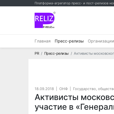
Платформа-агрегатор пресс- и пост-релизов но
©
(текущий)
Главная
Пресс-релизы
Организаци
Главная
PR
Пресс-релизы
Активисты московского
18.09.2018
|
ОНФ
|
Государство, обществ
Активисты московс
участие в «Генера