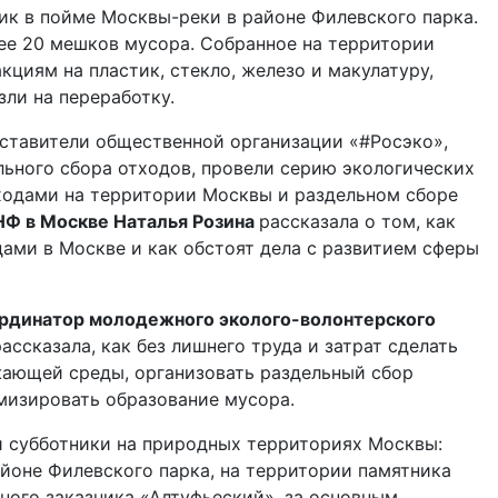
ик в пойме Москвы-реки в районе Филевского парка.
ее 20 мешков мусора. Собранное на территории
циям на пластик, стекло, железо и макулатуру,
ли на переработку.
дставители общественной организации «#Росэко»,
ьного сбора отходов, провели серию экологических
ходами на территории Москвы и раздельном сборе
НФ в Москве Наталья Розина
рассказала о том, как
ами в Москве и как обстоят дела с развитием сферы
ординатор молодежного эколого-волонтерского
ассказала, как без лишнего труда и затрат сделать
жающей среды, организовать раздельный сбор
мизировать образование мусора.
 субботники на природных территориях Москвы:
йоне Филевского парка, на территории памятника
ного заказника «Алтуфьеский», за основным