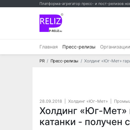
Платформа-агрегатор пресс- и пост-релизов но
©
(текущий)
Главная
Пресс-релизы
Организаци
Главная
PR
Пресс-релизы
Холдинг «Юг-Мет» гара
28.09.2018
|
Холдинг «Юг-Мет»
|
Промыш
Холдинг «Юг-Мет» 
катанки - получен 