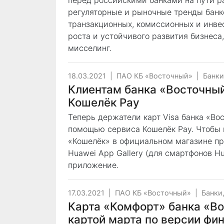
перед российскими банками на пути р
регуляторные и рыночные тренды банк
транзакционных, комиссионных и инвес
роста и устойчивого развития бизнеса
мисселинг.
18.03.2021
|
ПАО КБ «Восточный»
|
Банки
Клиентам банка «Восточный
Кошелёк Pay
Теперь держатели карт Visa банка «Во
помощью сервиса Кошелёк Pay. Чтобы 
«Кошелёк» в официальном магазине при
Huawei App Gallery (для смартфонов Hu
приложение.
17.03.2021
|
ПАО КБ «Восточный»
|
Банки
Карта «Комфорт» банка «В
картой марта по версии фин