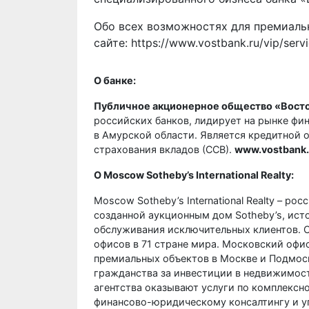
Обо всех возможностях для премиаль
сайте:
https://www.vostbank.ru/vip/servi
О банке:
Публичное акционерное общество «Вост
российских банков, лидирует на рынке фин
в Амурской области. Является кредитной 
страхования вкладов (ССВ).
www.vostbank.
О
Moscow
Sotheby
’
s
International
Realty
:
Moscow Sotheby’s International Realty – р
созданной аукционным дом Sotheby’s, ист
обслуживания исключительных клиентов. Сег
офисов в 71 стране мира. Московский офис
премиальных объектов в Москве и Подмос
гражданства за инвестиции в недвижимост
агентства оказывают услуги по комплекс
финансово-юридическому консалтингу и у