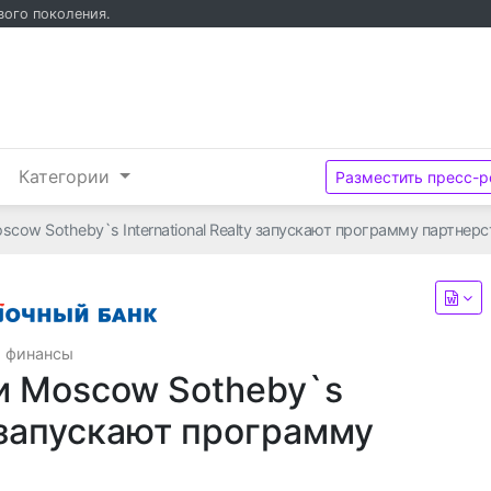
вого поколения.
и
Категории
Разместить пресс-р
cow Sotheby`s International Realty запускают программу партнерс
ПАО КБ «Восточный»
, финансы
и Moscow Sotheby`s
y запускают программу