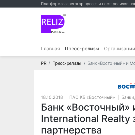
Платформа-агрегатор пресс- и пост-релизов но
©
(текущий)
Главная
Пресс-релизы
Организаци
Главная
PR
Пресс-релизы
Банк «Восточный» и Mos
18.10.2018
|
ПАО КБ «Восточный»
|
Банки
Банк «Восточный» 
International Realt
партнерства