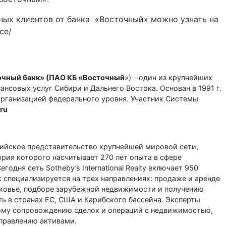
ных клиентов от банка «Восточный» можно узнать на
ce/
очный банк» (ПАО КБ «Восточный
») – один из крупнейших
ансовых услуг Сибири и Дальнего Востока. Основан в 1991 г.
организацией федерального уровня. Участник Системы
ru
оссийское представительство крупнейшей мировой сети,
ория которого насчитывает 270 лет опыта в сфере
одня сеть Sotheby’s International Realty включает 950
 специализируется на трех направлениях: продаже и аренде
ковье, подборе зарубежной недвижимости и получению
ь в странах ЕС, США и Карибского бассейна. Эксперты
ному сопровождению сделок и операций с недвижимостью,
правлению активами.