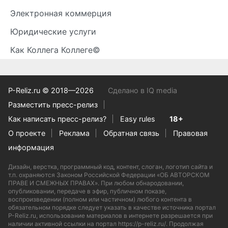
Электронная коммерция
Юридические услуги
Как Коллега Коллеге©
P-Reliz.ru © 2018—2026
Сделано в IQ media
Разместить пресс-релиз
Как написать пресс-релиз?
Easy rules
18+
О проекте
Реклама
Обратная связь
Правовая
информация
Дизайн, верстка, программный код, контент, слоган, логотип сайта и
т.п. охраняются Законом Российской Федерации «ОБ АВТОРСКОМ
ПРАВЕ И СМЕЖНЫХ ПРАВАХ». При любом обнародовании,
опубликовании, передаче в эфир, публичном показе,
воспроизведении (полном или частичном) любого контента в
обязательном порядке следует указать в качестве источника портал
P-Reliz.ru, использование материалов в интернете разрешается при
наличии активной ссылки на портал https://p-reliz.ru/. Продолжая