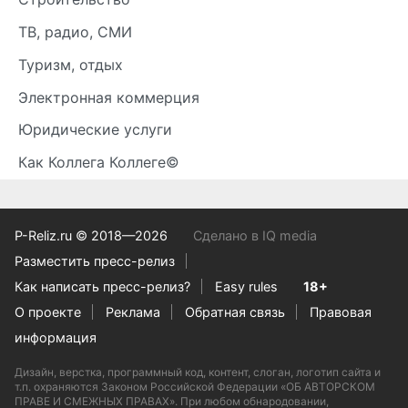
ТВ, радио, СМИ
Туризм, отдых
Электронная коммерция
Юридические услуги
Как Коллега Коллеге©
P-Reliz.ru © 2018—2026
Сделано в IQ media
Разместить пресс-релиз
Как написать пресс-релиз?
Easy rules
18+
О проекте
Реклама
Обратная связь
Правовая
информация
Дизайн, верстка, программный код, контент, слоган, логотип сайта и
т.п. охраняются Законом Российской Федерации «ОБ АВТОРСКОМ
ПРАВЕ И СМЕЖНЫХ ПРАВАХ». При любом обнародовании,