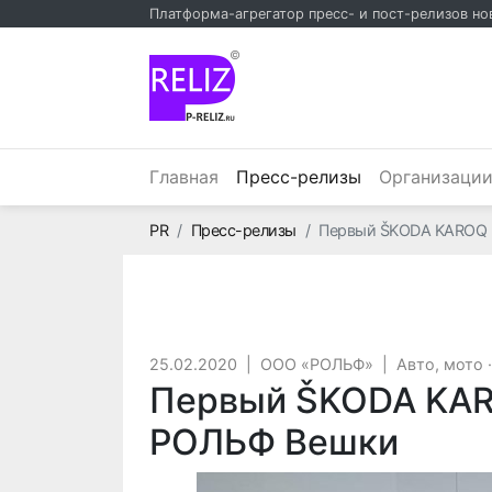
Платформа-агрегатор пресс- и пост-релизов но
©
(текущий)
Главная
Пресс-релизы
Организаци
Главная
PR
Пресс-релизы
Первый ŠKODA KAROQ н
25.02.2020
|
ООО «РОЛЬФ»
|
Авто, мото
Первый ŠKODA KARO
РОЛЬФ Вешки