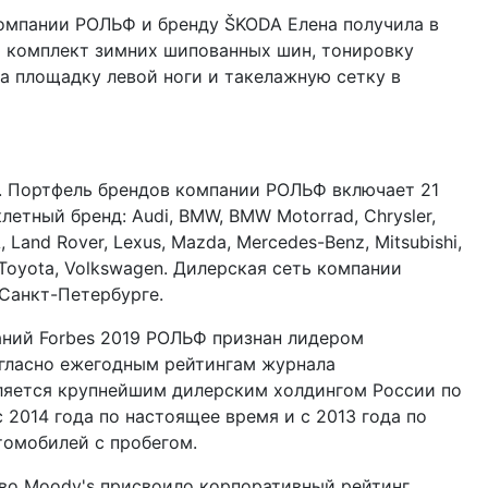
компании РОЛЬФ и бренду ŠKODA Елена получила в
 комплект зимних шипованных шин, тонировку
на площадку левой ноги и такелажную сетку в
у. Портфель брендов компании РОЛЬФ включает 21
етный бренд: Audi, BMW, BMW Motorrad, Chrysler,
A, Land Rover, Lexus, Mazda, Mercedes-Benz, Mitsubishi,
, Toyota, Volkswagen. Дилерская сеть компании
Санкт-Петербурге.
аний Forbes 2019 РОЛЬФ признан лидером
огласно ежегодным рейтингам журнала
ляется крупнейшим дилерским холдингом России по
2014 года по настоящее время и с 2013 года по
томобилей с пробегом.
тво Moody's присвоило корпоративный рейтинг