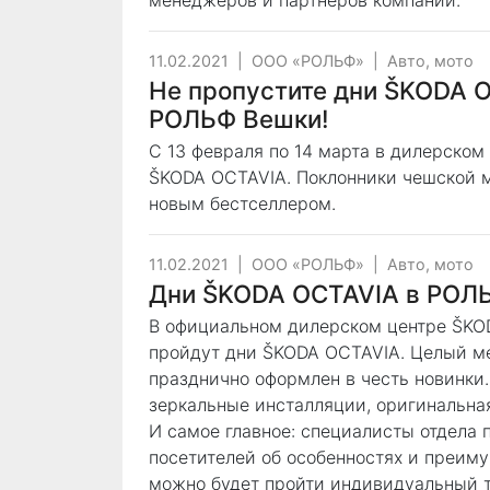
менеджеров и партнеров компании.
11.02.2021
|
ООО «РОЛЬФ»
|
Авто, мото
Не пропустите дни ŠKODA 
РОЛЬФ Вешки!
С 13 февраля по 14 марта в дилерско
ŠKODA OCTAVIA. Поклонники чешской м
новым бестселлером.
11.02.2021
|
ООО «РОЛЬФ»
|
Авто, мото
Дни ŠKODA OCTAVIA в РОЛ
В официальном дилерском центре ŠKOD
пройдут дни ŠKODA OCTAVIA. Целый ме
празднично оформлен в честь новинки
зеркальные инсталляции, оригинальная
И самое главное: специалисты отдела
посетителей об особенностях и преим
можно будет пройти индивидуальный т