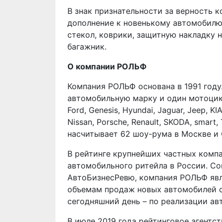
В знак признательности за верность 
дополнение к новенькому автомобилю
стекол, коврики, защитную накладку 
багажник.
О компании РОЛЬФ
Компания РОЛЬФ основана в 1991 год
автомобильную марку и один мотоцикл
Ford, Genesis, Hyundai, Jaguar, Jeep, KI
Nissan, Porsche, Renault, SKODA, smart
насчитывает 62 шоу-рума в Москве и 
В рейтинге крупнейших частных комп
автомобильного ритейла в России. С
АвтоБизнесРевю, компания РОЛЬФ яв
объемам продаж новых автомобилей с 
сегодняшний день – по реализации ав
В июле 2019 года рейтинговое агентс