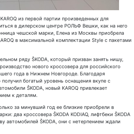
 KAROQ из первой партии произведенных для
ться в дилерском центре РОЛЬФ Вешки, как на него
онница чешской марки, Елена из Москвы приобрела
ROQ в максимальной комплектации Style с пакетами
ельном ряду ŠKODA, который призван занять нишу,
роизводство нового кроссовера для российского
вшего года в Нижнем Новгороде. Благодаря
 получил богатый уровень оснащения вкупе с
 автомобили ŠKODA, новый KAROQ привлекает
ием к деталям.
олько за минувший год ее близкие приобрели в
рки: два кроссовера ŠKODA KODIAQ, лифтбеки ŠKODA
тву автомобилей ŠKODA, они с нетерпением ждали