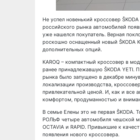
Не успел новенький кроссовер ŠKODA
российского рынка автомобилей появи
уже нашелся покупатель. Верная покл
роскошно оснащенный новый ŠKODA KA
дополнительных опций.
KAROQ – компактный кроссовер в мод
ранее принадлежавшую ŠKODA YETI. П
рынка было запущено в декабре мину
локализации производства, кроссовер
привлекательной ценой. И, как и все
комфортом, продуманностью и вниман
В семье Елены это не первая ŠKODA. Т
РОЛЬФ четыре автомобиля чешской ма
OCTAVIA и RAPID. Привыкшие к качес
появления нового кроссовера.