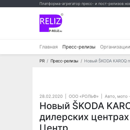
Платформа-агрегатор пресс- и пост-релизов но
©
(текущий)
Главная
Пресс-релизы
Организаци
Главная
PR
Пресс-релизы
Новый ŠKODA KAROQ пр
28.02.2020
|
ООО «РОЛЬФ»
|
Авто, мото
Новый ŠKODA KARO
дилерских центра
Центр