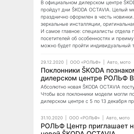
В официальном дилерском центре ŠKOD
пройдут дни ŠKODA OCTAVIA. Целый ме
празднично оформлен в честь новинки
зеркальные инсталляции, оригинальная
И самое главное: специалисты отдела
посетителей об особенностях и преим
можно будет пройти индивидуальный т
29.12.2020
|
ООО «РОЛЬФ»
|
Авто, мото
Поклонники ŠKODA познако
дилерском центре РОЛЬФ 
Абсолютно новая ŠKODA OCTAVIA пост
Чтобы все поклонники модели могли по
дилерском центре с 5 по 13 декабря п
31.10.2020
|
ООО «РОЛЬФ»
|
Авто, мото
РОЛЬФ Центр приглашает н
новой ŠKODA OCTAVIA