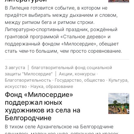
В Липецке готовится событие, в котором не
придётся выбирать между дыханием и словом,
между ритмом бега и ритмом строки.
Литературно‑спортивный праздник, рождённый
грантовой программой «Стальное дерево» и
поддержанный фондом «Милосердие», обещает
стать чем‑то большим, чем просто соревнование.
3 августа
|
благотворительный фонд социальной
защиты "Милосердие"
|
Акции, конкурсы
·
Благотворительность
·
Государство, общество
·
Культура,
искусство
·
Наука, образование
Фонд «Милосердие»
поддержал юных
художников из села на
Белгородчине
В тихом селе Архангельское на Белгородчине
случилось маленькое чудо, сотканное из красок,