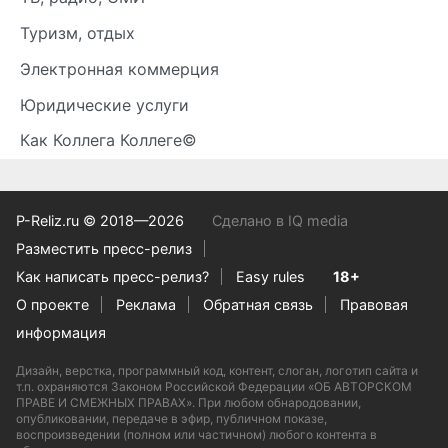
Туризм, отдых
Электронная коммерция
Юридические услуги
Как Коллега Коллеге©
P-Reliz.ru © 2018—2026
Сделано в IQ media
Разместить пресс-релиз
Как написать пресс-релиз?
Easy rules
18+
О проекте
Реклама
Обратная связь
Правовая
информация
Дизайн, верстка, программный код, контент, слоган, логотип сайта и
т.п. охраняются Законом Российской Федерации «ОБ АВТОРСКОМ
ПРАВЕ И СМЕЖНЫХ ПРАВАХ». При любом обнародовании,
опубликовании, передаче в эфир, публичном показе,
воспроизведении (полном или частичном) любого контента в