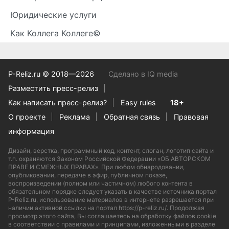
Юридические услуги
Как Коллега Коллеге©
P-Reliz.ru © 2018—2026
Сделано в IQ media
Разместить пресс-релиз
Как написать пресс-релиз?
Easy rules
18+
О проекте
Реклама
Обратная связь
Правовая
информация
Дизайн, верстка, программный код, контент, слоган, логотип сайта и
т.п. охраняются Законом Российской Федерации «ОБ АВТОРСКОМ
ПРАВЕ И СМЕЖНЫХ ПРАВАХ». При любом обнародовании,
опубликовании, передаче в эфир, публичном показе,
воспроизведении (полном или частичном) любого контента в
обязательном порядке следует указать в качестве источника портал
P-Reliz.ru, использование материалов в интернете разрешается при
наличии активной ссылки на портал https://p-reliz.ru/. Продолжая
просмотр этого сайта, Вы соглашаетесь на обработку файлов cookie
в соответствии с правилами и принципами, изложенными в разделе