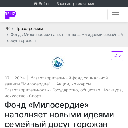
Войти
Зарегистрироваться
Главная
PR
Пресс-релизы
Фонд «Милосердие» наполняет новыми идеями семейный
досуг горожан
благотворительный фонд с
07.11.2024
|
благотворительный фонд социальной
защиты "Милосердие"
|
Акции, конкурсы
·
Благотворительность
·
Государство, общество
·
Культура,
искусство
·
Спорт
Фонд «Милосердие»
наполняет новыми идеями
семейный досуг горожан