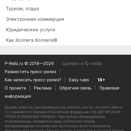
Туризм, отдых
Электронная коммерция
Юридические услуги
Как Коллега Коллеге©
P-Reliz.ru © 2018—2026
Сделано в IQ media
Разместить пресс-релиз
Как написать пресс-релиз?
Easy rules
18+
О проекте
Реклама
Обратная связь
Правовая
информация
Дизайн, верстка, программный код, контент, слоган, логотип сайта и
т.п. охраняются Законом Российской Федерации «ОБ АВТОРСКОМ
ПРАВЕ И СМЕЖНЫХ ПРАВАХ». При любом обнародовании,
опубликовании, передаче в эфир, публичном показе,
воспроизведении (полном или частичном) любого контента в
обязательном порядке следует указать в качестве источника портал