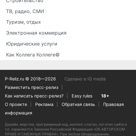
Строительство
ТВ, радио, СМИ
Туризм, отдых
Электронная коммерция
Юридические услуги
Как Коллега Коллеге©
P-Reliz.ru © 2018—2026
Сделано в IQ media
Разместить пресс-релиз
Как написать пресс-релиз?
Easy rules
18+
О проекте
Реклама
Обратная связь
Правовая
информация
Дизайн, верстка, программный код, контент, слоган, логотип сайта и
т.п. охраняются Законом Российской Федерации «ОБ АВТОРСКОМ
ПРАВЕ И СМЕЖНЫХ ПРАВАХ». При любом обнародовании,