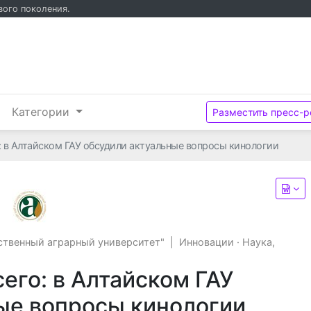
вого поколения.
и
Категории
Разместить пресс-р
: в Алтайском ГАУ обсудили актуальные вопросы кинологии
ФГБОУ ВО "Алтайский государственный аграрн
ственный аграрный университет"
|
Инновации
·
Наука,
его: в Алтайском ГАУ
ые вопросы кинологии