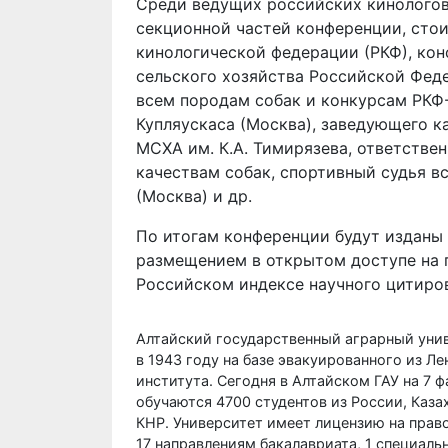
Среди ведущих российских кинологов,
секционной частей конференции, сто
кинологической федерации (РКФ), ко
сельского хозяйства Российской Фед
всем породам собак и конкурсам РКФ-F
Купляускаса (Москва), заведующего к
МСХА им. К.А. Тимирязева, ответстве
качествам собак, спортивный судья вс
(Москва) и др.
По итогам конференции будут изданы
размещением в открытом доступе на 
Российском индексе научного цитиро
Алтайский государственный аграрный унив
в 1943 году на базе эвакуированного из 
института. Сегодня в Алтайском ГАУ на 7
обучаются 4700 студентов из России, Каза
КНР. Университет имеет лицензию на прав
17 направлениям бакалавриата, 1 специаль