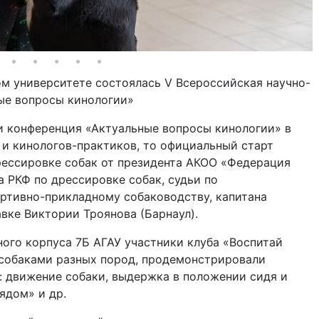
м университете состоялась V Всероссийская научно-
ые вопросы кинологии»
и конференция «Актуальные вопросы кинологии» в
 и кинологов-практиков, то официальный старт
рессировке собак от президента АКОО «Федерация
а РКФ по дрессировке собак, судьи по
ортивно-прикладному собаководству, капитана
вке Виктории Троянова (Барнаул).
ного корпуса 7Б АГАУ участники клуба «Воспитай
 собаками разных пород, продемонстрировали
: движение собаки, выдержка в положении сидя и
ядом» и др.