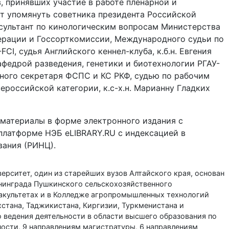
 принявших участие в работе пленарной и
ит упомянуть советника президента Российской
нсультант по кинологическим вопросам Министерства
ерации и Госсорткомиссии, Международного судьи по
CI, судья Английского кеннел-клуба, к.б.н. Евгения
афедрой разведения, генетики и биотехнологии РГАУ-
нного секретаря ФСПС и КС РКФ, судью по рабочим
ероссийской категории, к.с-х.н. Марианну Гладких
 материалы в форме электронного издания с
платформе НЭБ eLIBRARY.RU с индексацией в
вания (РИНЦ).
ерситет, один из старейших вузов Алтайского края, основан
Ленинграда Пушкинского сельскохозяйственного
 факультетах и в Колледже агропромышленных технологий
хстана, Таджикистана, Киргизии, Туркменистана и
о ведения деятельности в области высшего образования по
ности, 9 направлениям магистратуры, 6 направлениям