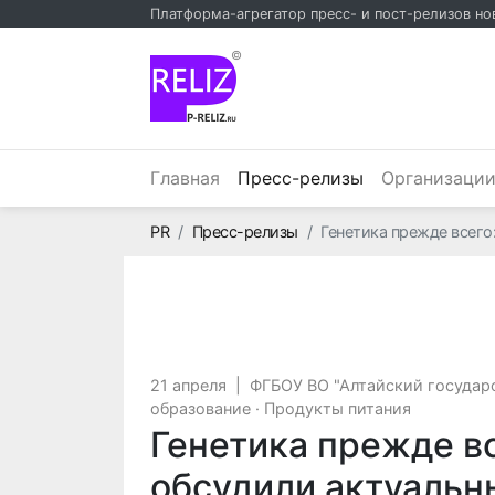
Платформа-агрегатор пресс- и пост-релизов но
©
(текущий)
Главная
Пресс-релизы
Организаци
Главная
PR
Пресс-релизы
Генетика прежде всего
21 апреля
|
ФГБОУ ВО "Алтайский государ
образование
·
Продукты питания
Генетика прежде вс
обсудили актуальн