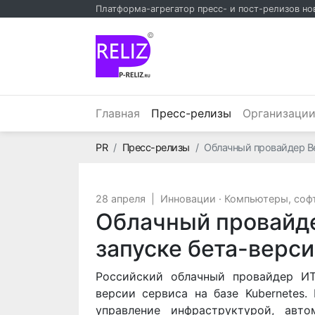
Платформа-агрегатор пресс- и пост-релизов но
©
(текущий)
Главная
Пресс-релизы
Организаци
Главная
PR
Пресс-релизы
Облачный провайдер Be
28 апреля
|
Инновации
·
Компьютеры, соф
Облачный провайде
запуске бета-верси
Российский облачный провайдер И
версии сервиса на базе Kubernetes
управление инфраструктурой, авт