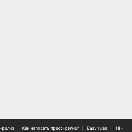
-релиз
Как написать пресс-релиз?
Easy rules
18+