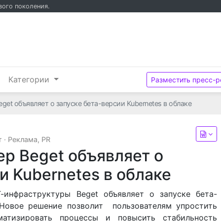
вого поколения.
и
Категории
Разместить пресс-р
get объявляет о запуске бета-версии Kubernetes в облаке
т
·
Реклама, PR
р Beget объявляет о
и Kubernetes в облаке
Т-инфраструктуры
Beget
объявляет о запуске бета-
. Новое решение позволит пользователям упростить
оматизировать процессы и повысить стабильность