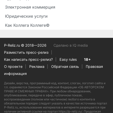
Электронная коммерция
Юридические услуги
Как Коллега Коллеге©
P-Reliz.ru © 2018—2026
Сделано в IQ media
Разместить пресс-релиз
Как написать пресс-релиз?
Easy rules
18+
О проекте
Реклама
Обратная связь
Правовая
информация
Дизайн, верстка, программный код, контент, слоган, логотип сайта и
т.п. охраняются Законом Российской Федерации «ОБ АВТОРСКОМ
ПРАВЕ И СМЕЖНЫХ ПРАВАХ». При любом обнародовании,
опубликовании, передаче в эфир, публичном показе,
воспроизведении (полном или частичном) любого контента в
обязательном порядке следует указать в качестве источника портал
P-Reliz.ru, использование материалов в интернете разрешается при
наличии активной ссылки на портал https://p-reliz.ru/. Продолжая