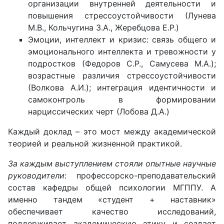
организации внутренней деятельности и
повышения стрессоустойчивости (Лунева
М.В., Кольчугина З.А., Жеребцова Е.Р.)
Эмоции, интеллект и кризис: связь общего и
эмоционального интеллекта и тревожности у
подростков (Федоров С.Р., Самусева М.А.);
возрастные различия стрессоустойчивости
(Волкова А.И.); интеграция идентичности и
самоконтроль в формировании
нарциссических черт (Лобова Д.А.)
Каждый доклад – это мост между академической
теорией и реальной жизненной практикой.
За каждым выступлением стояли опытные научные
руководители
: профессорско-преподавательский
состав кафедры общей психологии МГППУ. А
именно тандем «студент + наставник»
обеспечивает качество исследований,
поддерживает академическую этику и создает