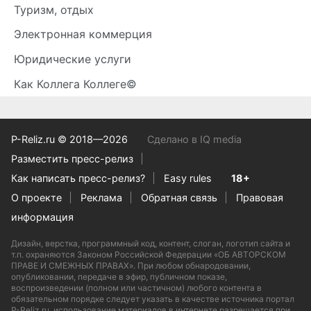
Туризм, отдых
Электронная коммерция
Юридические услуги
Как Коллега Коллеге©
P-Reliz.ru © 2018—2026
Сделано в IQ media
Разместить пресс-релиз
Как написать пресс-релиз?
Easy rules
18+
О проекте
Реклама
Обратная связь
Правовая
информация
Дизайн, верстка, программный код, контент, слоган, логотип сайта и
т.п. охраняются Законом Российской Федерации «ОБ АВТОРСКОМ
ПРАВЕ И СМЕЖНЫХ ПРАВАХ». При любом обнародовании,
опубликовании, передаче в эфир, публичном показе,
воспроизведении (полном или частичном) любого контента в
обязательном порядке следует указать в качестве источника портал
P-Reliz.ru, использование материалов в интернете разрешается при