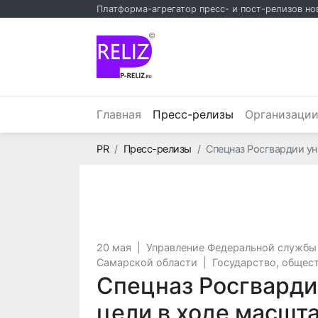
Платформа-агрегатор пресс- и пост-релизов но
©
(текущий)
Главная
Пресс-релизы
Организаци
Главная
PR
Пресс-релизы
Спецназ Росгвардии у
20 мая
|
Управление Федеральной службы
Самарской области
|
Государство, общес
Спецназ Росгвард
цели в ходе масшт