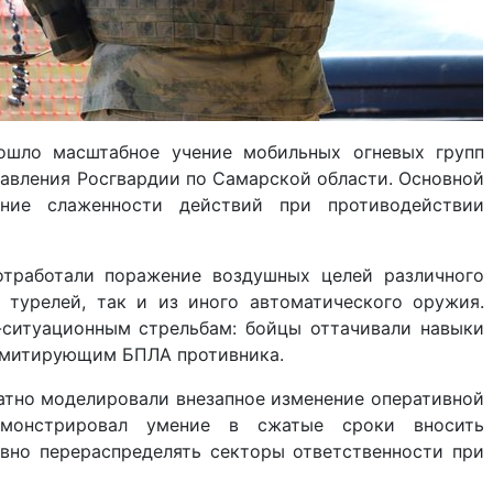
ошло масштабное учение мобильных огневых групп
вления Росгвардии по Самарской области. Основной
ние слаженности действий при противодействии
отработали поражение воздушных целей различного
 турелей, так и из иного автоматического оружия.
-ситуационным стрельбам: бойцы оттачивали навыки
имитирующим БПЛА противника.
атно моделировали внезапное изменение оперативной
емонстрировал умение в сжатые сроки вносить
вно перераспределять секторы ответственности при