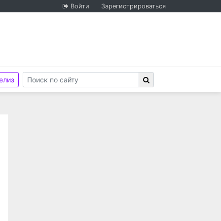
Войти
Зарегистрироваться
елиз
циональной гвардии Российской Федерации по Самарс