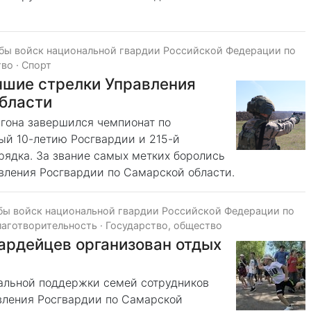
бы войск национальной гвардии Российской Федерации по
тво
·
Спорт
чшие стрелки Управления
области
игона завершился чемпионат по
ый 10-летию Росгвардии и 215-й
рядка. За звание самых метких боролись
ления Росгвардии по Самарской области.
бы войск национальной гвардии Российской Федерации по
лаготворительность
·
Государство, общество
ардейцев организован отдых
альной поддержки семей сотрудников
вления Росгвардии по Самарской