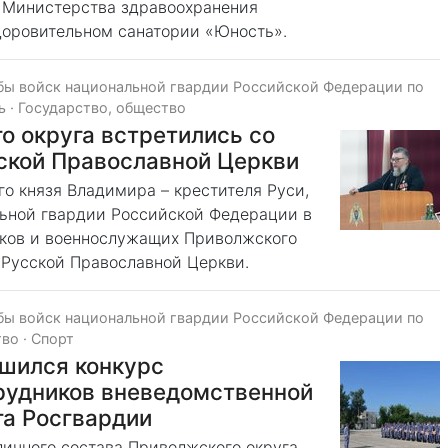
 Министерства здравоохранения
здоровительном санатории «Юность».
бы войск национальной гвардии Российской Федерации по
ь
·
Государство, общество
о округа встретились со
ской Православной Церкви
о князя Владимира – крестителя Руси,
льной гвардии Российской Федерации в
иков и военнослужащих Приволжского
 Русской Православной Церкви.
бы войск национальной гвардии Российской Федерации по
тво
·
Спорт
ршился конкурс
рудников вневедомственной
га Росгвардии
 личного состава Приволжского округа