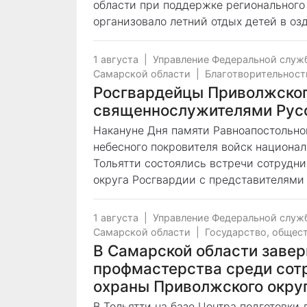
области при поддержке регионального
организовало летний отдых детей в о
1 августа
|
Управление Федеральной служ
Самарской области
|
Благотворительност
Росгвардейцы Приволжског
священнослужителями Рус
Накануне Дня памяти Равноапостольног
небесного покровителя войск национа
Тольятти состоялись встречи сотрудн
округа Росгвардии с представителями
1 августа
|
Управление Федеральной служ
Самарской области
|
Государство, общес
В Самарской области заве
профмастерства среди сот
охраны Приволжского окру
В Тольятти на базе Центра подготовки