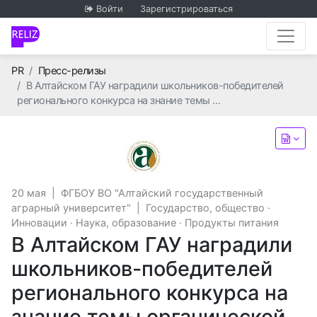
Войти
Зарегистрироваться
Главная
PR
Пресс-релизы
В Алтайском ГАУ наградили школьников-победителей
регионального конкурса на знание темы …
ФГБОУ ВО "Алтайский госу
20 мая
|
ФГБОУ ВО "Алтайский государственный
аграрный университет"
|
Государство, общество
·
Инновации
·
Наука, образование
·
Продукты питания
В Алтайском ГАУ наградили
школьников-победителей
регионального конкурса на
знание темы органической