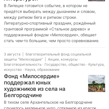
В Липецке готовится событие, в котором не
придётся выбирать между дыханием и словом,
между ритмом бега и ритмом строки.
Литературно‑спортивный праздник, рождённый
грантовой программой «Стальное дерево» и
поддержанный фондом «Милосердие», обещает
стать чем‑то большим, чем просто соревнование.
3 августа
|
благотворительный фонд социальной
защиты "Милосердие"
|
Акции, конкурсы
·
Благотворительность
·
Государство, общество
·
Культура,
искусство
·
Наука, образование
Фонд «Милосердие»
поддержал юных
художников из села на
Белгородчине
В тихом селе Архангельское на Белгородчине
случилось маленькое чудо, сотканное из красок,