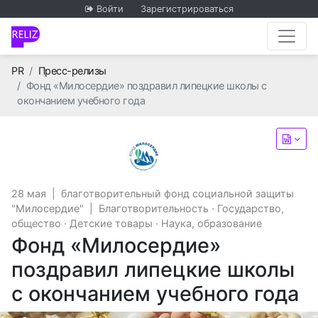
Войти
Зарегистрироваться
Главная
PR
Пресс-релизы
Фонд «Милосердие» поздравил липецкие школы с
окончанием учебного года
благотворительный фонд с
28 мая
|
благотворительный фонд социальной защиты
"Милосердие"
|
Благотворительность
·
Государство,
общество
·
Детские товары
·
Наука, образование
Фонд «Милосердие»
поздравил липецкие школы
с окончанием учебного года