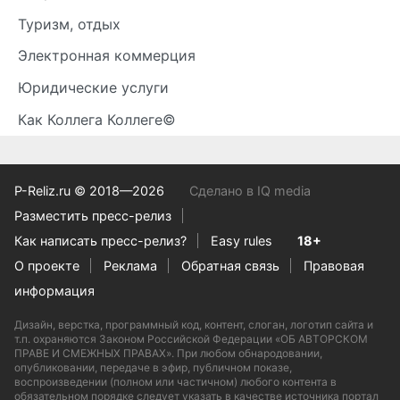
Туризм, отдых
Электронная коммерция
Юридические услуги
Как Коллега Коллеге©
P-Reliz.ru © 2018—2026
Сделано в IQ media
Разместить пресс-релиз
Как написать пресс-релиз?
Easy rules
18+
О проекте
Реклама
Обратная связь
Правовая
информация
Дизайн, верстка, программный код, контент, слоган, логотип сайта и
т.п. охраняются Законом Российской Федерации «ОБ АВТОРСКОМ
ПРАВЕ И СМЕЖНЫХ ПРАВАХ». При любом обнародовании,
опубликовании, передаче в эфир, публичном показе,
воспроизведении (полном или частичном) любого контента в
обязательном порядке следует указать в качестве источника портал