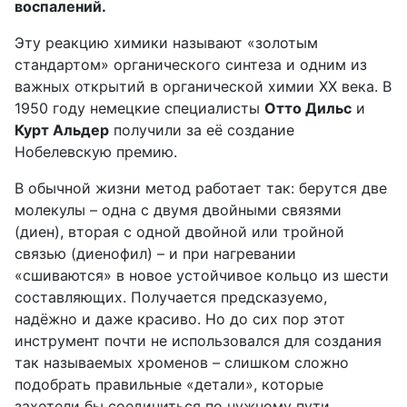
воспалений.
Эту реакцию химики называют «золотым
стандартом» органического синтеза и одним из
важных открытий в органической химии XX века. В
1950 году немецкие специалисты
Отто Дильс
и
Курт Альдер
получили за её создание
Нобелевскую премию.
В обычной жизни метод работает так: берутся две
молекулы – одна с двумя двойными связями
(диен), вторая с одной двойной или тройной
связью (диенофил) – и при нагревании
«сшиваются» в новое устойчивое кольцо из шести
составляющих. Получается предсказуемо,
надёжно и даже красиво. Но до сих пор этот
инструмент почти не использовался для создания
так называемых хроменов – слишком сложно
подобрать правильные «детали», которые
захотели бы соединиться по нужному пути.