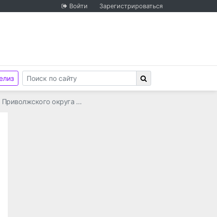
Войти
Зарегистрироваться
елиз
й Приволжского округа …
циональной гвардии Российской Федерации по Самарс