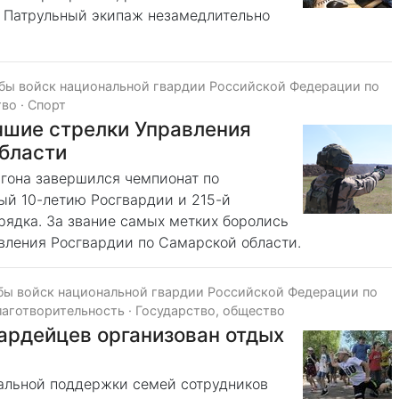
 Патрульный экипаж незамедлительно
бы войск национальной гвардии Российской Федерации по
тво
·
Спорт
чшие стрелки Управления
области
игона завершился чемпионат по
ый 10-летию Росгвардии и 215-й
рядка. За звание самых метких боролись
ления Росгвардии по Самарской области.
бы войск национальной гвардии Российской Федерации по
лаготворительность
·
Государство, общество
ардейцев организован отдых
альной поддержки семей сотрудников