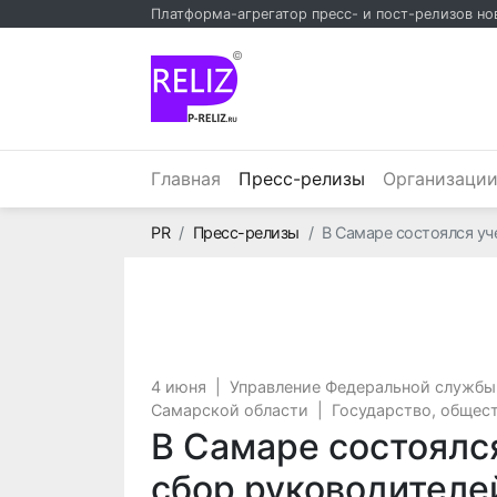
Платформа-агрегатор пресс- и пост-релизов но
©
(текущий)
Главная
Пресс-релизы
Организаци
Главная
PR
Пресс-релизы
В Самаре состоялся у
4 июня
|
Управление Федеральной службы
Самарской области
|
Государство, общес
В Самаре состоялс
сбор руководителе