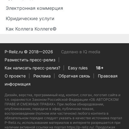
Электронная коммерция
Юридические услуги
Как Коллега Коллеге©
P-Reliz.ru © 2018—2026
Сделано в IQ media
Разместить пресс-релиз
Как написать пресс-релиз?
Easy rules
18+
О проекте
Реклама
Обратная связь
Правовая
информация
Дизайн, верстка, программный код, контент, слоган, логотип сайта и
т.п. охраняются Законом Российской Федерации «ОБ АВТОРСКОМ
ПРАВЕ И СМЕЖНЫХ ПРАВАХ». При любом обнародовании,
опубликовании, передаче в эфир, публичном показе,
воспроизведении (полном или частичном) любого контента в
обязательном порядке следует указать в качестве источника портал
P-Reliz.ru, использование материалов в интернете разрешается при
наличии активной ссылки на портал https://p-reliz.ru/. Продолжая