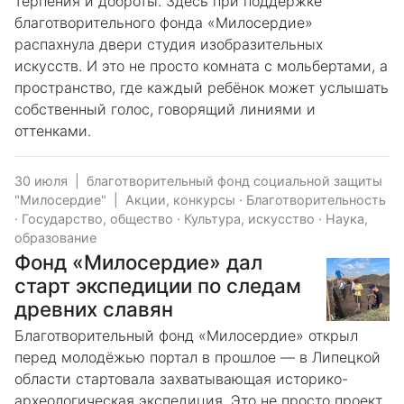
терпения и доброты. Здесь при поддержке
благотворительного фонда «Милосердие»
распахнула двери студия изобразительных
искусств. И это не просто комната с мольбертами, а
пространство, где каждый ребёнок может услышать
собственный голос, говорящий линиями и
оттенками.
30 июля
|
благотворительный фонд социальной защиты
"Милосердие"
|
Акции, конкурсы
·
Благотворительность
·
Государство, общество
·
Культура, искусство
·
Наука,
образование
Фонд «Милосердие» дал
старт экспедиции по следам
древних славян
Благотворительный фонд «Милосердие» открыл
перед молодёжью портал в прошлое — в Липецкой
области стартовала захватывающая историко-
археологическая экспедиция. Это не просто проект,