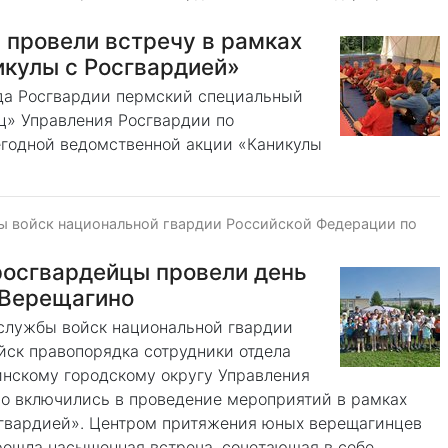
 провели встречу в рамках
икулы с Росгвардией»
да Росгвардии пермский специальный
ц» Управления Росгвардии по
егодной ведомственной акции «Каникулы
ы войск национальной гвардии Российской Федерации по
росгвардейцы провели день
 Верещагино
 службы войск национальной гвардии
йск правопорядка сотрудники отдела
нскому городскому округу Управления
о включились в проведение мероприятий в рамках
сгвардией». Центром притяжения юных верещагинцев
прошла насыщенная встреча, сочетающая в себе