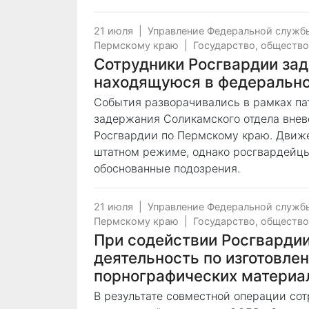
21 июля
|
Управление Федеральной служб
Пермскому краю
|
Государство, общество
Сотрудники Росгвардии за
находящуюся в федерально
События разворачивались в рамках па
задержания Соликамского отдела вне
Росгвардии по Пермскому краю. Движ
штатном режиме, однако росгвардейцы
обоснованные подозрения.
21 июля
|
Управление Федеральной служб
Пермскому краю
|
Государство, общество
При содействии Росгварди
деятельность по изготовле
порнографических материа
В результате совместной операции со