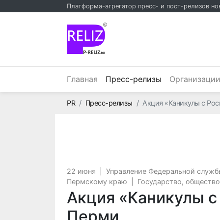
Платформа-агрегатор пресс- и пост-релизов но
©
(текущий)
Главная
Пресс-релизы
Организаци
Главная
PR
Пресс-релизы
Акция «Каникулы с Ро
22 июня
|
Управление Федеральной служб
Пермскому краю
|
Государство, общество
Акция «Каникулы с
Перми