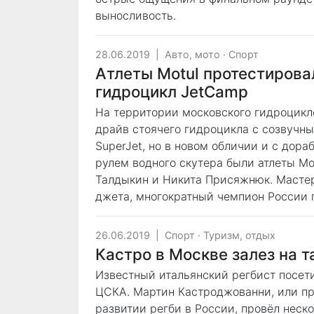
выносливость.
28.06.2019
|
Авто, мото
·
Спорт
Атлеты Motul протестиров
гидроцикл JetCamp
На территории московского гидроцикл
драйв стоячего гидроцикла с созвучн
SuperJet, но в новом обличии и с дора
рулем водного скутера были атлеты Mo
Талдыкин и Никита Присяжнюк. Мастер
джета, многократный чемпион России 
26.06.2019
|
Спорт
·
Туризм, отдых
Кастро в Москве залез на 
Известный итальянский регбист посет
ЦСКА. Мартин Кастроджованни, или пр
развитии регби в России, провёл неско