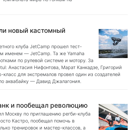
али новый кастомный
етного клуба JetCamp прошел тест-
ым именем — JetCamp. Та же Yamaha
ботками по рулевой системе и мотору. За
tul: Анастасия Нифонтова, Марат Канкадзе, Григорий
-класс для экстремалов провел один из создателей
по аквабайку — Давид Джалагония.
танк и пообещал революцию
ил Москву по приглашению регби-клуба
осто Кастро, пообещал помочь в
лько тренировок и мастер-классов, а