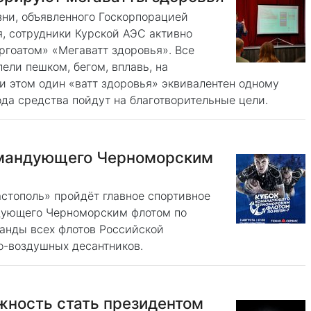
зни, объявленного Госкорпорацией
, сотрудники Курской АЭС активно
ргоатом» «Мегаватт здоровья». Все
ели пешком, бегом, вплавь, на
и этом один «ватт здоровья» эквивалентен одному
ода средства пойдут на благотворительные цели.
омандующего Черноморским
астополь» пройдёт главное спортивное
ндующего Черноморским флотом по
манды всех флотов Российской
о-воздушных десантников.
жность стать президентом