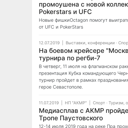
промоушена с новой коллек
Pokerstars и UFC
Новые фишкиOctagon помогут выиграт
от UFC и PokerStars
12.07.2019
|
Выставки, конференции
·
Спо
На боевом крейсере "Москв
турнира по регби-7
В четверг, 11 июля на флагманском ра
презентация Кубка командующего Черн
турнир пройдет в рамках празднования
герое Севастополе.
11.07.2019
|
НП "АКМР"
|
Спорт
·
Туризм, 
Медиасплав с АКМР пройдет
Тропе Паустовского
12-14 июля 2019 года на реке Пра про