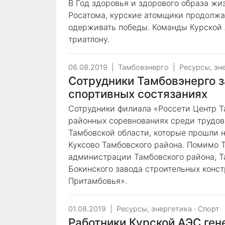
В Год здоровья и здорового образа жи
Росатома, курские атомщики продолжа
одерживать победы. Команды Курской 
триатлону.
06.08.2019
|
Тамбовэнерго
|
Ресурсы, эн
Сотрудники Тамбовэнерго з
спортивных состязаниях
Сотрудники филиала «Россети Центр Т
районных соревнованиях среди трудов
Тамбовской области, которые прошли н
Куксово Тамбовского района. Помимо 
администрации Тамбовского района, Т
Бокинского завода строительных конс
Притамбовья».
01.08.2019
|
Ресурсы, энергетика
·
Спорт
Работники Курской АЭС ген