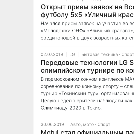
Открыт прием заявок на В
футболу 5х5 «Уличный кра
Начался прием заявок на участие во 
«Молодежки ОНФ» «Уличный красава», 
среди юношей в двух возрастных катего
02.07.2019
|
LG
|
Бытовая техника
·
Спор
Передовые технологии LG 
олимпийском турнире по ко
В подмосковном конном комплексе MA
соревнования по конному спорту – сп
турнир «Токийский тур», организованн
Целую неделю зрители наблюдали как 
Олимпиаду-2020 в Токио.
30.06.2019
|
Авто, мото
·
Спорт
Motul стал официальным па