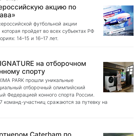
сероссийскую акцию по
сава»
всероссийской футбольной акции
которая пройдет во всех субъектах РФ
риях: 14–15 и 16–17 лет.
т
SIGNATURE на отборочном
нному спорту
XIMA PARK прошли уникальные
ециальный отборочный олимпийский
ый Федерацией конного спорта России.
7 команд-участниц сражаются за путевку на
ртнером Caterham по