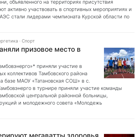
зни, объявленного на территориях присутствия
ют активно участвовать в спортивных мероприятиях и
АЭС стали лидерами чемпионата Курской области по
ергетика
·
Спорт
аняли призовое место в
амбовэнерго»* приняли участие в
ых коллективов Тамбовского района
а базе МАОУ «Татановская СОШ» в с.
Тамбовэнерго в турнире приняли участие команды
амбовской центральной районной больницы,
трукций и молодежного совета «Молодежь
ерируют мегаватты здоровья