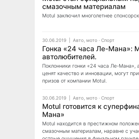
смазочным материалам
Motul заключил многолетнее спонсорск
30.06.2019
|
Авто, мото
·
Спорт
Гонка «24 часа Ле-Мана»: M
автолюбителей.
Поклонники гонки «24 часа Ле-Мана», 
ценят качество и инновации, могут п
призов от компании Motul.
30.06.2019
|
Авто, мото
·
Спорт
Motul готовится к суперфин
Мана»
Motul находится в престижном положе
смазочным материалам, наравне с уч
острые ощущения в финальном раунде 