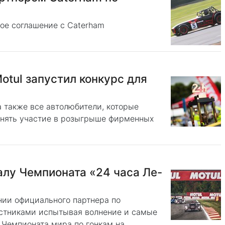
ое соглашение с Caterham
otul запустил конкурс для
а также все автолюбители, которые
ринять участие в розыгрыше фирменных
алу Чемпионата «24 часа Ле-
нии официального партнера по
астниками испытывая волнение и самые
Чемпионата мира по гонкам на