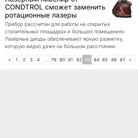
CONDTROL сможет заменить
ротационные лазеры
Прибор рассчитан для работы на открытых
строительных площадках и больших помещениях.
Лазерные диоды обеспечивают яркую разметку,
которую видно даже на большом расстоянии.
Предыдущая
Сл
«
1
2
3
4
...
79
80
81
82
83
84
85
86
87
»
(текущая)