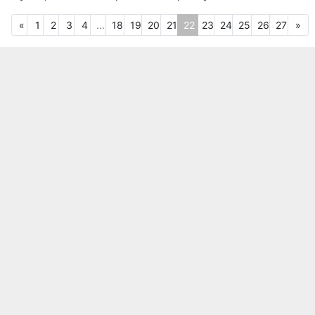
Предыдущая
Сл
«
1
2
3
4
...
18
19
20
21
22
23
24
25
26
27
»
(текущая)