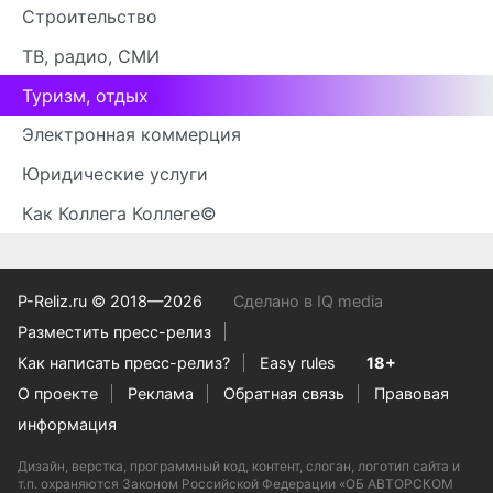
Строительство
ТВ, радио, СМИ
Туризм, отдых
Электронная коммерция
Юридические услуги
Как Коллега Коллеге©
P-Reliz.ru © 2018—2026
Сделано в IQ media
Разместить пресс-релиз
Как написать пресс-релиз?
Easy rules
18+
О проекте
Реклама
Обратная связь
Правовая
информация
Дизайн, верстка, программный код, контент, слоган, логотип сайта и
т.п. охраняются Законом Российской Федерации «ОБ АВТОРСКОМ