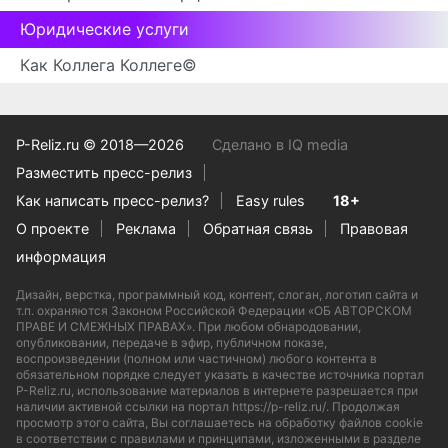
Юридические услуги
Как Коллега Коллеге©
P-Reliz.ru © 2018—2026
Сделано в IQ media
Разместить пресс-релиз
Как написать пресс-релиз?
Easy rules
18+
О проекте
Реклама
Обратная связь
Правовая
информация
Дизайн, верстка, программный код, контент, слоган, логотип сайта и
т.п. охраняются Законом Российской Федерации «ОБ АВТОРСКОМ
ПРАВЕ И СМЕЖНЫХ ПРАВАХ». При любом обнародовании,
опубликовании, передаче в эфир, публичном показе,
воспроизведении (полном или частичном) любого контента в
обязательном порядке следует указать в качестве источника портал
P-Reliz.ru, использование материалов в интернете разрешается при
наличии активной ссылки на портал https://p-reliz.ru/. Продолжая
просмотр этого сайта, Вы соглашаетесь на обработку файлов cookie
в соответствии с правилами и принципами, изложенными в разделе