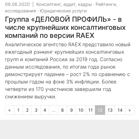
09.06.2020
|
Консалтинг, аудит, кадры
·
Рейтинги,
исследования
·
Юридические услуги
Группа «ДЕЛОВОЙ ПРОФИЛЬ» - в
числе крупнейших консалтинговых
компаний по версии RAEX
Аналитическое агентство RAEX представило новый
ежегодный рэнкинг крупнейших консалтинговых
групп и компаний России за 2019 год. Согласно
данным исследования, по итогам года рынок
демонстрирует падение – рост 2% по сравнению с
прошлым годом на фоне 3% инфляции. Более
четверти из 170 участников завершили год
снижением выручки.
Предыдущая
Сле
«
1
2
3
4
...
8
9
10
11
12
13
14
»
(текущая)