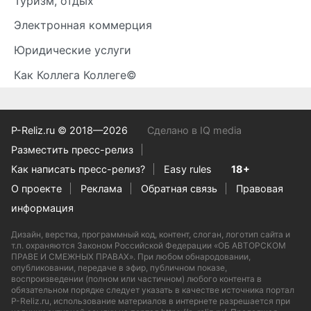
Туризм, отдых
Электронная коммерция
Юридические услуги
Как Коллега Коллеге©
P-Reliz.ru © 2018—2026
Сделано в IQ media
Разместить пресс-релиз
Как написать пресс-релиз?
Easy rules
18+
О проекте
Реклама
Обратная связь
Правовая
информация
Дизайн, верстка, программный код, контент, слоган, логотип сайта и
т.п. охраняются Законом Российской Федерации «ОБ АВТОРСКОМ
ПРАВЕ И СМЕЖНЫХ ПРАВАХ». При любом обнародовании,
опубликовании, передаче в эфир, публичном показе,
воспроизведении (полном или частичном) любого контента в
обязательном порядке следует указать в качестве источника портал
P-Reliz.ru, использование материалов в интернете разрешается при