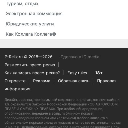
Туризм, отдых
Электронная коммерция
Юридические услуги
Как Коллега Коллеге©
P-Reliz.ru © 2018—2026
Сделано в IQ media
Разместить пресс-релиз
Как написать пресс-релиз?
Easy rules
18+
О проекте
Реклама
Обратная связь
Правовая
информация
Дизайн, верстка, программный код, контент, слоган, логотип сайта и
т.п. охраняются Законом Российской Федерации «ОБ АВТОРСКОМ
ПРАВЕ И СМЕЖНЫХ ПРАВАХ». При любом обнародовании,
опубликовании, передаче в эфир, публичном показе,
воспроизведении (полном или частичном) любого контента в
обязательном порядке следует указать в качестве источника портал
P-Reliz.ru, использование материалов в интернете разрешается при