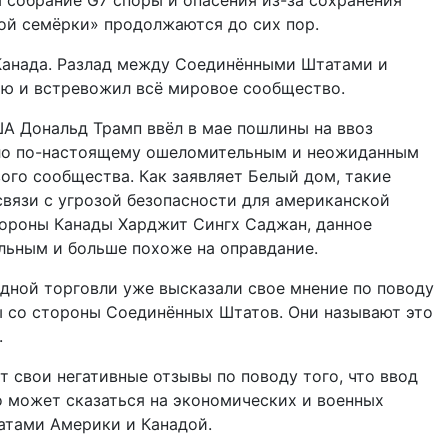
 собрание G7 споры и опасения из-за сохранения
й семёрки» продолжаются до сих пор.
Канада. Разлад между Соединёнными Штатами и
ю и встревожил всё мировое сообщество.
США Дональд Трамп ввёл в мае пошлины на ввоз
ало по-настоящему ошеломительным и неожиданным
вого сообщества. Как заявляет Белый дом, такие
вязи с угрозой безопасности для американской
бороны Канады Харджит Сингх Саджан, данное
ельным и больше похоже на оправдание.
ной торговли уже высказали свое мнение по поводу
 со стороны Соединённых Штатов. Они называют это
.
т свои негативные отзывы по поводу того, что ввод
 может сказаться на экономических и военных
тами Америки и Канадой.