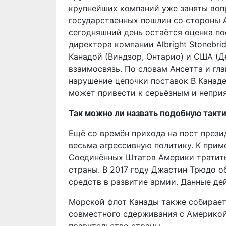
крупнейших компаний уже заняты воп
государственных пошлин со стороны 
сегодняшний день остаётся оценка п
директора компании Albright Stonebri
Канадой (Виндзор, Онтарио) и США (Д
взаимосвязь. По словам Ансетта и гл
нарушение цепочки поставок В Канаде
может привести к серьёзным и непри
Так можно ли назвать подобную такт
Ещё со времён прихода на пост прези
весьма агрессивную политику. К прим
Соединённых Штатов Америки тратить
страны. В 2017 году Джастин Трюдо о
средств в развитие армии. Данные де
Морской флот Канады также собираетс
совместного сдерживания с Америкой