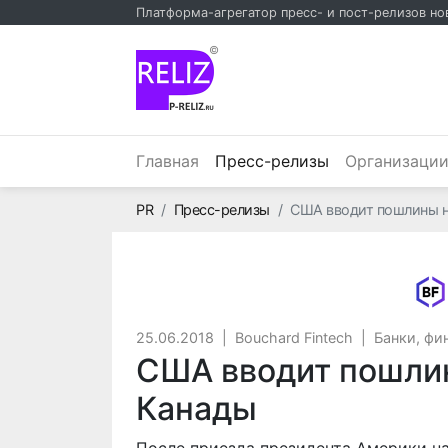
Платформа-агрегатор пресс- и пост-релизов но
©
(текущий)
Главная
Пресс-релизы
Организаци
Главная
PR
Пресс-релизы
США вводит пошлины н
25.06.2018
|
Bouchard Fintech
|
Банки, фи
США вводит пошлин
Канады