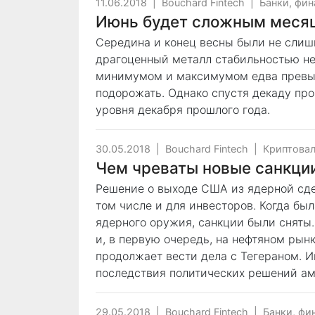
11.06.2018
|
Bouchard Fintech
|
Банки, фи
Июнь будет сложным месяц
Середина и конец весны были не слишк
драгоценный металл стабильностью н
минимумом и максимумом едва превыша
подорожать. Однако спустя декаду про
уровня декабря прошлого года.
30.05.2018
|
Bouchard Fintech
|
Криптовал
Чем чреваты новые санкци
Решение о выходе США из ядерной сде
том числе и для инвесторов. Когда был
ядерного оружия, санкции были сняты.
и, в первую очередь, на нефтяном рынк
продолжает вести дела с Тегераном. 
последствия политических решений ам
29.05.2018
|
Bouchard Fintech
|
Банки, фи