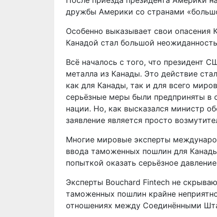
После приезда президента Америки на
дружбы Америки со странами «большо
Особенно выказывает свои опасения 
Канадой стал большой неожиданность
Всё началось с того, что президент 
металла из Канады. Это действие ст
как для Канады, так и для всего миро
серьёзные меры были предприняты в с
нации. Но, как высказался министр о
заявление является просто возмутит
Многие мировые эксперты международ
ввода таможенных пошлин для Канады
попыткой оказать серьёзное давление
Эксперты Bouchard Fintech не скрываю
таможенных пошлин крайне неприятно
отношениях между Соединёнными Шта