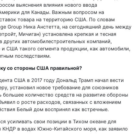
росом выяснения влияния нового ввода
Америки для Канады. Важным вопросом на
оставок товара на территорию США. По словам
dge Group Ника Анстетта, на сегодняшний день между
етройт, Мичиган) установлена крепкая и тесная
ав других автомобилестроительных компаний,
 и США такого сегмента продукции, как автомобили,
ятным последствиям.
ику со стороны США правильной?
дента США в 2017 году Дональд Трамп начал вести
еру, установил новое требование для союзников
 большее количество средств на развитие обороны
бъявил о росте расходов, связанных с вложением
йствия Белый дом воспринял как встречные.
я усиливать свои позиции в Тихом океане для
 КНДР в водах Южно-Китайского моря, как заявило