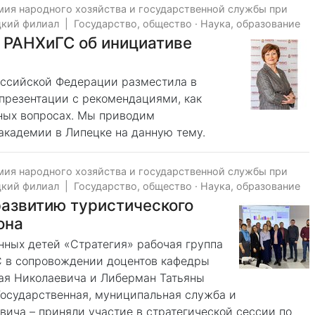
мия народного хозяйства и государственной службы при
цкий филиал
|
Государство, общество
·
Наука, образование
 РАНХиГС об инициативе
Российской Федерации разместила в
презентации с рекомендациями, как
ных вопросах. Мы приводим
академии в Липецке на данную тему.
мия народного хозяйства и государственной службы при
цкий филиал
|
Государство, общество
·
Наука, образование
развитию туристического
она
нных детей «Стратегия» рабочая группа
С в сопровождении доцентов кафедры
ая Николаевича и Либерман Татьяны
Государственная, муниципальная служба и
ича – приняли участие в стратегической сессии по