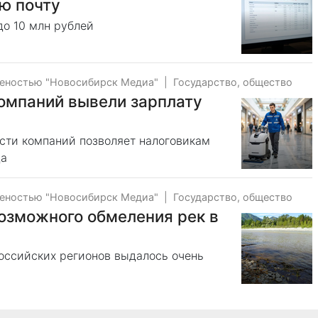
ю почту
о 10 млн рублей
веностью "Новосибирск Медиа"
|
Государство, общество
омпаний вывели зарплату
ости компаний позволяет налоговикам
да
веностью "Новосибирск Медиа"
|
Государство, общество
озможного обмеления рек в
российских регионов выдалось очень