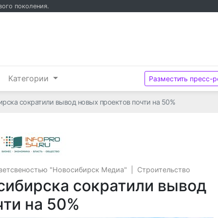
вого поколения.
и
Категории
Разместить пресс-р
рска сократили вывод новых проектов почти на 50%
Общество с ограниченной ответсвено
тветсвеностью "Новосибирск Медиа"
|
Строительство
сибирска сократили вывод
чти на 50%