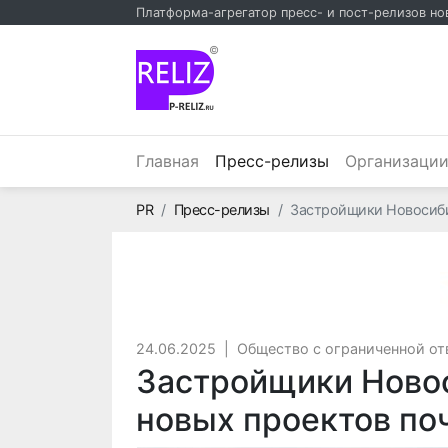
Платформа-агрегатор пресс- и пост-релизов но
©
(текущий)
Главная
Пресс-релизы
Организаци
Главная
PR
Пресс-релизы
Застройщики Новосиби
24.06.2025
|
Общество с ограниченной о
Застройщики Ново
новых проектов по