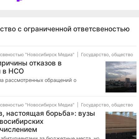
ство с ограниченной ответсвеностью
тсвеностью "Новосибирск Медиа"
|
Государство, общество
причины отказов в
 в НСО
сла рассмотренных обращений о
тсвеностью "Новосибирск Медиа"
|
Государство, общество
ов, настоящая борьба»: вузы
овосибирских
ачислением
 абитуриентами за бюджетные места, но