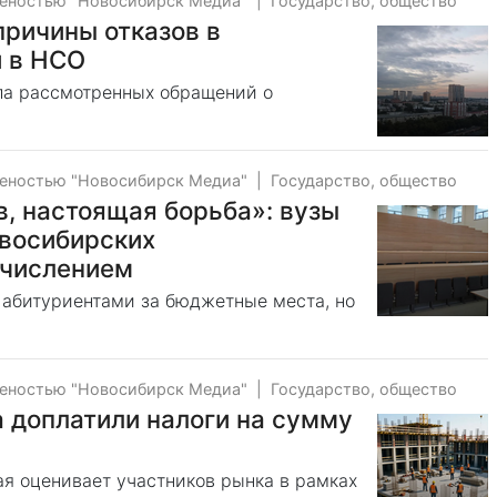
веностью "Новосибирск Медиа"
|
Государство, общество
причины отказов в
 в НСО
сла рассмотренных обращений о
веностью "Новосибирск Медиа"
|
Государство, общество
ов, настоящая борьба»: вузы
овосибирских
ачислением
 абитуриентами за бюджетные места, но
веностью "Новосибирск Медиа"
|
Государство, общество
 доплатили налоги на сумму
рая оценивает участников рынка в рамках