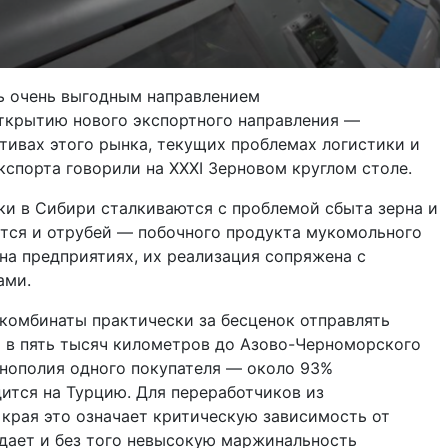
ть очень выгодным направлением
открытию нового экспортного направления —
ктивах этого рынка, текущих проблемах логистики и
спорта говорили на XXXI Зерновом круглом столе.
ки в Сибири сталкиваются с проблемой сбыта зерна и
ется и отрубей — побочного продукта мукомольного
на предприятиях, их реализация сопряжена с
ами.
омбинаты практически за бесценок отправлять
я в пять тысяч километров до Азово-Черноморского
онополия одного покупателя — около 93%
ится на Турцию. Для переработчиков из
края это означает критическую зависимость от
едает и без того невысокую маржинальность