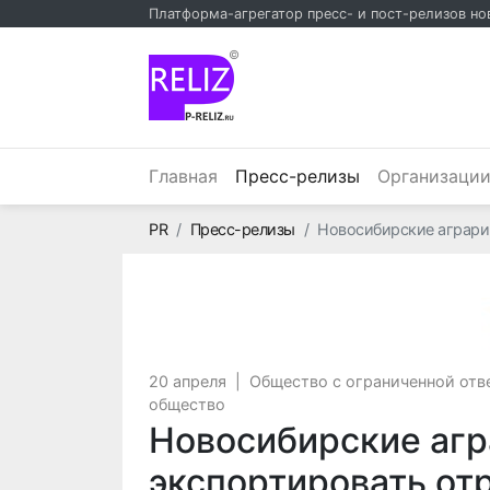
Платформа-агрегатор пресс- и пост-релизов но
©
(текущий)
Главная
Пресс-релизы
Организаци
Главная
PR
Пресс-релизы
Новосибирские аграрии
20 апреля
|
Общество с ограниченной отв
общество
Новосибирские агр
экспортировать отр