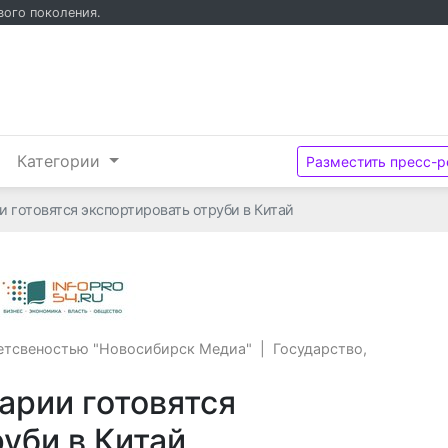
вого поколения.
и
Категории
Разместить пресс-р
 готовятся экспортировать отруби в Китай
Общество с ограниченной ответсвено
етсвеностью "Новосибирск Медиа"
|
Государство,
арии готовятся
уби в Китай