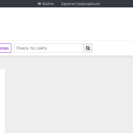
Войти
Зарегистрироваться
елиз
венностью «ЛокоТех-Сервис», ООО «ЛокоТех-Сервис» 