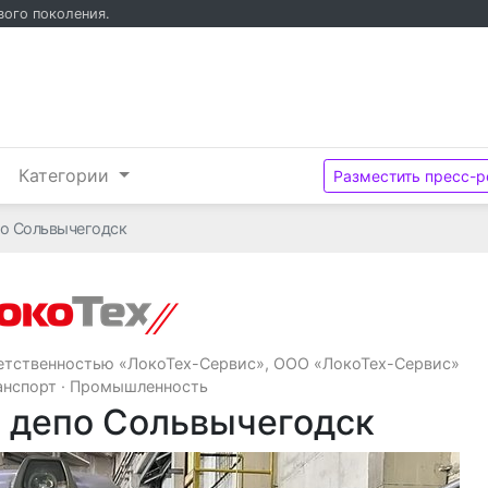
вого поколения.
и
Категории
Разместить пресс-р
по Сольвычегодск
Общество с ограниченной ответст
етственностью «ЛокоТех-Сервис», ООО «ЛокоТех-Сервис»
анспорт
·
Промышленность
 депо Сольвычегодск