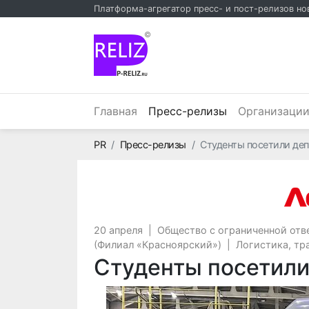
Платформа-агрегатор пресс- и пост-релизов но
©
(текущий)
Главная
Пресс-релизы
Организаци
Главная
PR
Пресс-релизы
Студенты посетили де
20 апреля
|
Общество с ограниченной отв
(Филиал «Красноярский»)
|
Логистика, тр
Студенты посетили