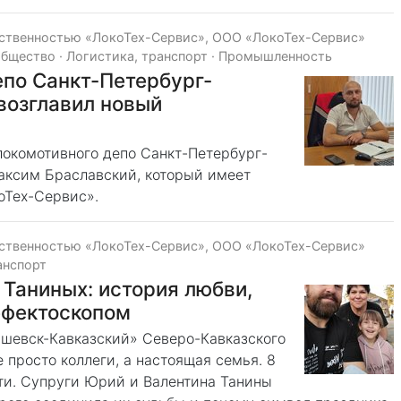
тственностью «ЛокоТех-Сервис», ООО «ЛокоТех-Сервис»
общество
·
Логистика, транспорт
·
Промышленность
по Санкт-Петербург-
возглавил новый
локомотивного депо Санкт-Петербург-
аксим Браславский, который имеет
оТех-Сервис».
тственностью «ЛокоТех-Сервис», ООО «ЛокоТех-Сервис»
анспорт
Таниных: история любви,
ефектоскопом
шевск-Кавказский» Северо-Кавказского
 просто коллеги, а настоящая семья. 8
ти. Супруги Юрий и Валентина Танины