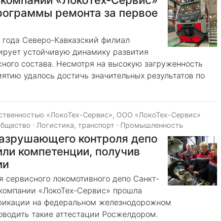
рограммы ремонта за первое
 года Северо-Кавказский филиал
ирует устойчивую динамику развития
ного состава. Несмотря на высокую загруженность
ятию удалось достичь значительных результатов по
тственностью «ЛокоТех-Сервис», ООО «ЛокоТех-Сервис»
общество
·
Логистика, транспорт
·
Промышленность
разрушающего контроля депо
ли компетенции, получив
ии
 сервисного локомотивного депо Санкт-
 компании «ЛокоТех-Сервис» прошла
ификации на федеральном железнодорожном
оводить такие аттестации Росжелдором.