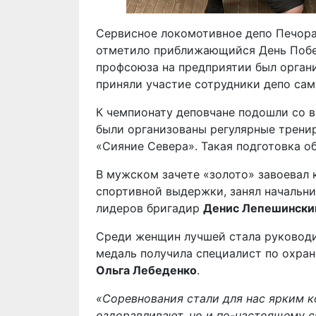
Сервисное локомотивное депо Печора
отметило приближающийся День Поб
профсоюза на предприятии был органи
приняли участие сотрудники депо сам
К чемпионату деповчане подошли со в
были организованы регулярные трени
«Сияние Севера». Такая подготовка о
В мужском зачете «золото» завоевал
спортивной выдержки, занял начальн
лидеров бригадир
Денис Лепешински
Среди женщин лучшей стала руководи
медаль получила специалист по охра
Ольга Лебеденко
.
«Соревнования стали для нас ярким к
оздоравливают, но и по-настоящему с