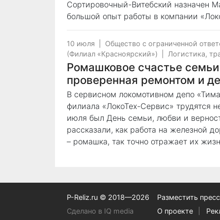
Сортировочный-Витебский назначен М
большой опыт работы в компании «Лок
10 июля
|
Общество с ограниченной отве
(Филиал «Красноярский»)
|
Логистика, тр
Ромашковое счастье семьи 
проверенная ремонтом и д
В сервисном локомотивном депо «Тима
филиала «ЛокоТех-Сервис» трудятся не
июля был День семьи, любви и вернос
рассказали, как работа на железной д
– ромашка, так точно отражает их жизн
P-Reliz.ru © 2018—2026
Разместить пресс
Сделано в IQ media
О проекте
Рек