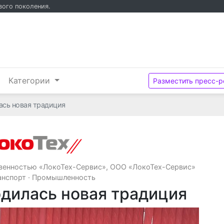
вого поколения.
и
Категории
Разместить пресс-р
ась новая традиция
Общество с ограниченной ответст
твенностью «ЛокоТех-Сервис», ООО «ЛокоТех-Сервис»
анспорт
·
Промышленность
одилась новая традиция