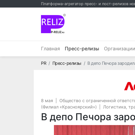
Платформа-агрегатор пресс- и пост-релизов но
©
(текущий)
Главная
Пресс-релизы
Организаци
Главная
PR
Пресс-релизы
В депо Печора зародил
8 мая
|
Общество с ограниченной ответс
(Филиал «Красноярский»)
|
Логистика, тр
В депо Печора зар