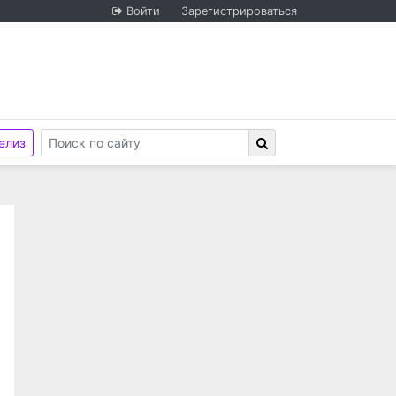
Войти
Зарегистрироваться
елиз
венностью «ЛокоТех-Сервис», ООО «ЛокоТех-Сервис» 