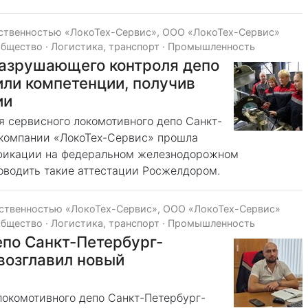
тственностью «ЛокоТех-Сервис», ООО «ЛокоТех-Сервис»
общество
·
Логистика, транспорт
·
Промышленность
разрушающего контроля депо
ли компетенции, получив
ии
 сервисного локомотивного депо Санкт-
 компании «ЛокоТех-Сервис» прошла
ификации на федеральном железнодорожном
оводить такие аттестации Росжелдором.
тственностью «ЛокоТех-Сервис», ООО «ЛокоТех-Сервис»
общество
·
Логистика, транспорт
·
Промышленность
по Санкт-Петербург-
возглавил новый
локомотивного депо Санкт-Петербург-