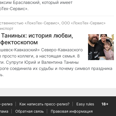
аксим Браславский, который имеет
оТех-Сервис».
тственностью «ЛокоТех-Сервис», ООО «ЛокоТех-Сервис»
анспорт
Таниных: история любви,
ефектоскопом
шевск-Кавказский» Северо-Кавказского
 просто коллеги, а настоящая семья. 8
ти. Супруги Юрий и Валентина Танины
ороге соединила их судьбы и почему символ праздника
ь.
-релиз
Как написать пресс-релиз?
Easy rules
18+
лама
Обратная связь
Правовая информация