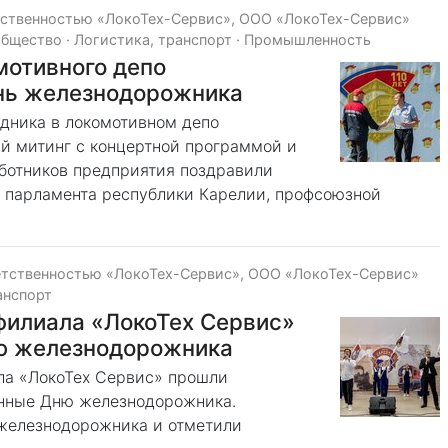
тственностью «ЛокоТех-Сервис», ООО «ЛокоТех-Сервис»
общество
·
Логистика, транспорт
·
Промышленность
мотивного депо
нь железнодорожника
дника в локомотивном депо
й митинг с концертной программой и
ботников предприятия поздравили
 парламента республики Карелии, профсоюзной
етственностью «ЛокоТех-Сервис», ООО «ЛокоТех-Сервис»
анспорт
филиала «ЛокоТех Сервис»
ю железнодорожника
ла «ЛокоТех Сервис» прошли
нные Дню железнодорожника.
 железнодорожника и отметили