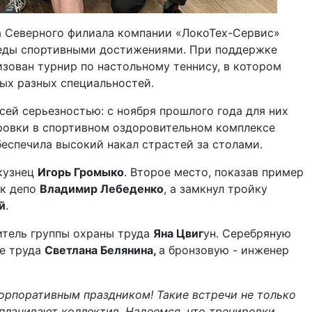
 Северного филиала компании «ЛокоТех-Сервис»
еды спортивными достижениями. При поддержке
зован турнир по настольному теннису, в котором
ых разных специальностей.
сей серьезностью: с ноября прошлого года для них
ровки в спортивном оздоровительном комплексе
беспечила высокий накал страстей за столами.
 кузнец
Игорь Громыко
. Второе место, показав пример
ик депо
Владимир Лебеденко
, а замкнул тройку
й
.
тель группы охраны труда
Яна Цвиг
ун. Серебряную
не труда
Светлана Белянина,
а бронзовую - инженер
орпоративным праздником! Такие встречи не только
плачивают коллектив. Надеемся, что тренировки