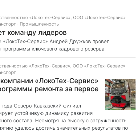
тственностью «ЛокоТех-Сервис», ООО «ЛокоТех-Сервис»
анспорт
·
Промышленность
т команду лидеров
и «ЛокоТех-Сервис» Андрей Дружков провел
и программы ключевого кадрового резерва.
тственностью «ЛокоТех-Сервис», ООО «ЛокоТех-Сервис»
анспорт
 компании «ЛокоТех-Сервис»
рограммы ремонта за первое
 года Северо-Кавказский филиал
ирует устойчивую динамику развития
ного состава. Несмотря на высокую загруженность
ятию удалось достичь значительных результатов по