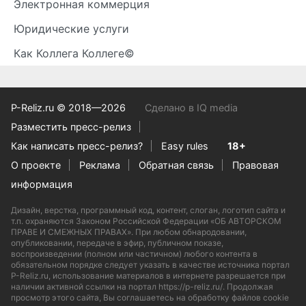
Электронная коммерция
Юридические услуги
Как Коллега Коллеге©
P-Reliz.ru © 2018—2026
Сделано в IQ media
Разместить пресс-релиз
Как написать пресс-релиз?
Easy rules
18+
О проекте
Реклама
Обратная связь
Правовая
информация
Дизайн, верстка, программный код, контент, слоган, логотип сайта и
т.п. охраняются Законом Российской Федерации «ОБ АВТОРСКОМ
ПРАВЕ И СМЕЖНЫХ ПРАВАХ». При любом обнародовании,
опубликовании, передаче в эфир, публичном показе,
воспроизведении (полном или частичном) любого контента в
обязательном порядке следует указать в качестве источника портал
P-Reliz.ru, использование материалов в интернете разрешается при
наличии активной ссылки на портал https://p-reliz.ru/. Продолжая
просмотр этого сайта, Вы соглашаетесь на обработку файлов cookie