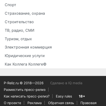
Спорт
Страхование, охрана
Строительство
ТВ, радио, СМИ
Туризм, отдых
Электронная коммерция
Юридические услуги
Как Коллега Коллеге©
P-Reliz.ru © 2018—2026
Сделано в IQ media
Разместить пресс-релиз
Как написать пресс-релиз?
Easy rules
18+
О проекте
Реклама
Обратная связь
Правовая